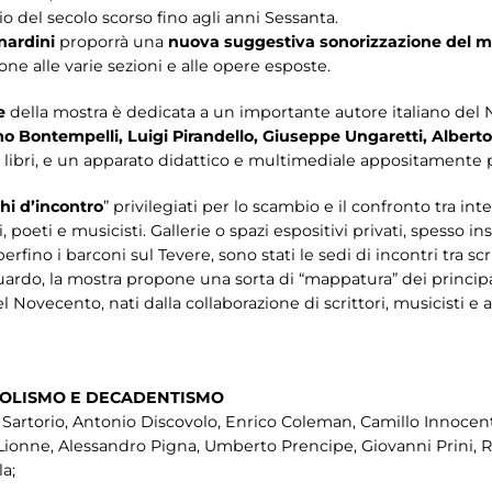
io del secolo scorso fino agli anni Sessanta.
nardini
proporrà una
nuova suggestiva sonorizzazione del 
ione alle varie sezioni e alle opere esposte.
he
della mostra è dedicata a un importante autore italiano del
 Bontempelli, Luigi Pirandello, Giuseppe Ungaretti, Albert
e, i libri, e un apparato didattico e multimediale appositamente
hi d’incontro
” privilegiati per lo scambio e il confronto tra int
ti, poeti e musicisti. Gallerie o spazi espositivi privati, spesso 
rfino i barconi sul Tevere, sono stati le sedi di incontri tra scritt
riguardo, la mostra propone una sorta di “mappatura” dei principa
el Novecento, nati dalla collaborazione di scrittori, musicisti e 
BOLISMO E DECADENTISMO
e Sartorio, Antonio Discovolo, Enrico Coleman, Camillo Innocen
 Lionne, Alessandro Pigna, Umberto Prencipe, Giovanni Prini, Re
la;