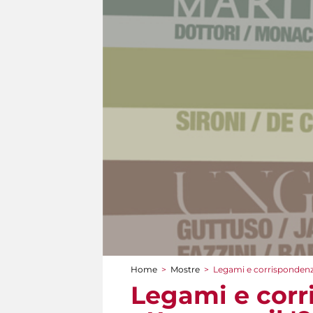
Home
>
Mostre
>
Legami e corrispondenze
Tu sei qui
Legami e corr