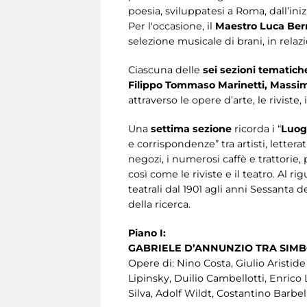
poesia, sviluppatesi a Roma, dall’iniz
Per l'occasione, il
Maestro Luca Ber
selezione musicale di brani, in relaz
Ciascuna delle
sei sezioni tematic
Filippo Tommaso Marinetti, Massimo
attraverso le opere d’arte, le rivist
Una
settima sezione
ricorda i “
Luog
e corrispondenze” tra artisti, lettera
negozi, i numerosi caffè e trattorie, pe
così come le riviste e il teatro. Al 
teatrali dal 1901 agli anni Sessanta d
della ricerca.
Piano I:
GABRIELE D’ANNUNZIO TRA SIM
Opere di: Nino Costa, Giulio Aristid
Lipinsky, Duilio Cambellotti, Enrico
Silva, Adolf Wildt, Costantino Barbel