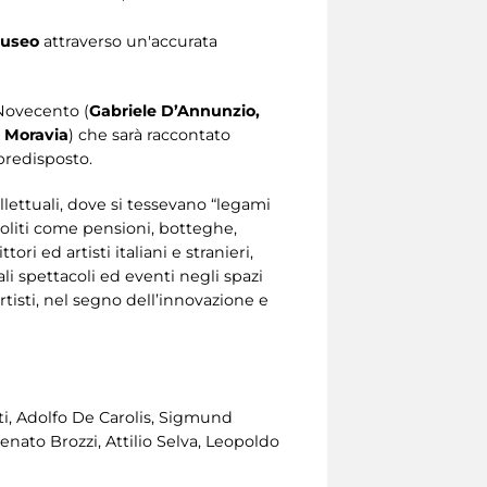
museo
attraverso un'accurata
 Novecento (
Gabriele D’Annunzio,
o Moravia
) che sarà raccontato
 predisposto.
ellettuali, dove si tessevano “legami
insoliti come pensioni, botteghe,
ori ed artisti italiani e stranieri,
li spettacoli ed eventi negli spazi
artisti, nel segno dell’innovazione e
ti, Adolfo De Carolis, Sigmund
nato Brozzi, Attilio Selva, Leopoldo