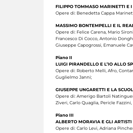
FILIPPO TOMMASO MARINETTI E I
Opere di: Benedetta Cappa Marinetti
MASSIMO BONTEMPELLI E IL RE
Opere di: Felice Carena, Mario Sironi
Francesco Di Cocco, Antonio Donghi, 
Giuseppe Capogrossi, Emanuele Cavall
Piano II
LUIGI PIRANDELLO E L’IO ALLO S
Opere di: Roberto Melli, Afro, Contar
Guglielmo Janni;
GIUSEPPE UNGARETTI E LA SCU
Opere di: Amerigo Bartoli Natinguer
Ziveri, Carlo Quaglia, Pericle Fazzin
Piano III
ALBERTO MORAVIA E GLI ARTISTI
Opere di: Carlo Levi, Adriana Pincherl