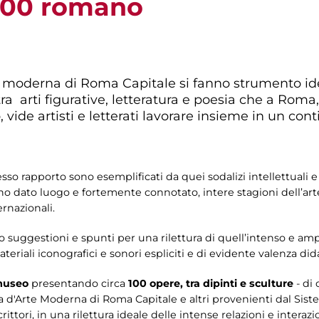
'900 romano
e moderna di Roma Capitale si fanno strumento ide
a arti figurative, letteratura e poesia che a Roma, 
vide artisti e letterati lavorare insieme in un con
so rapporto sono esemplificati da quei sodalizi intellettuali e
 dato luogo e fortemente connotato, intere stagioni dell’arte 
ernazionali.
o suggestioni e spunti per una rilettura di quell’intenso e am
ateriali iconografici e sonori espliciti e di evidente valenza dida
 museo
presentando circa
100 opere, tra dipinti e sculture
- di
 d'Arte Moderna di Roma Capitale e altri provenienti dal Siste
ttori, in una rilettura ideale delle intense relazioni e interazion