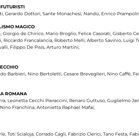
 FUTURISTI
, Gerardo Dottori, Sante Monachesi, Nandù, Enrico Prampolini,
ALISMO MAGICO
, Giorgio de Chirico, Mario Broglio, Felice Casorati, Gisberto Ce
Riccardo Francalancia, Roberto Melli, Alberto Savinio, Luigi T
i, Filippo De Pisis, Arturo Martini;
PECCHIO
do Barbieri, Nino Bertoletti, Cesare Breveglieri, Nino Caffè, Fel
OLA ROMANA
ra, Leonetta Cecchi Pieraccini, Renaro Guttuso, Guglielmo Jann
i, Nino Franchina, Antonietta Raphäel Mafai;
e, Toti Scialoja, Corrado Cagli, Fabrizio Clerici, Tano Festa, Fa