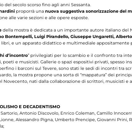
io del secolo scorso fino agli anni Sessanta.
nardini
proporrà una
nuova suggestiva sonorizzazione del 
ione alle varie sezioni e alle opere esposte.
he
della mostra è dedicata a un importante autore italiano del
 Bontempelli, Luigi Pirandello, Giuseppe Ungaretti, Albert
e, i libri, e un apparato didattico e multimediale appositamente
hi d’incontro
” privilegiati per lo scambio e il confronto tra int
ti, poeti e musicisti. Gallerie o spazi espositivi privati, spesso 
rfino i barconi sul Tevere, sono stati le sedi di incontri tra scritt
riguardo, la mostra propone una sorta di “mappatura” dei principa
el Novecento, nati dalla collaborazione di scrittori, musicisti e 
BOLISMO E DECADENTISMO
e Sartorio, Antonio Discovolo, Enrico Coleman, Camillo Innocen
 Lionne, Alessandro Pigna, Umberto Prencipe, Giovanni Prini, Re
la;