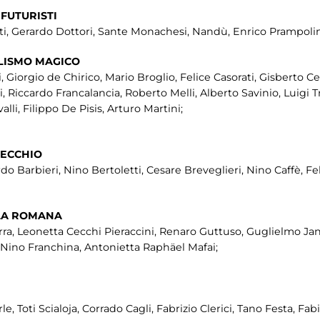
 FUTURISTI
, Gerardo Dottori, Sante Monachesi, Nandù, Enrico Prampolini,
ALISMO MAGICO
, Giorgio de Chirico, Mario Broglio, Felice Casorati, Gisberto Ce
Riccardo Francalancia, Roberto Melli, Alberto Savinio, Luigi T
i, Filippo De Pisis, Arturo Martini;
PECCHIO
do Barbieri, Nino Bertoletti, Cesare Breveglieri, Nino Caffè, Fel
OLA ROMANA
ra, Leonetta Cecchi Pieraccini, Renaro Guttuso, Guglielmo Jann
i, Nino Franchina, Antonietta Raphäel Mafai;
e, Toti Scialoja, Corrado Cagli, Fabrizio Clerici, Tano Festa, Fa