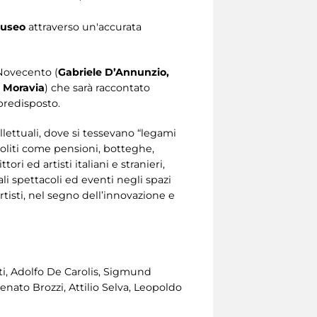
museo
attraverso un'accurata
 Novecento (
Gabriele D’Annunzio,
o Moravia
) che sarà raccontato
 predisposto.
ellettuali, dove si tessevano “legami
insoliti come pensioni, botteghe,
ori ed artisti italiani e stranieri,
li spettacoli ed eventi negli spazi
artisti, nel segno dell’innovazione e
ti, Adolfo De Carolis, Sigmund
nato Brozzi, Attilio Selva, Leopoldo