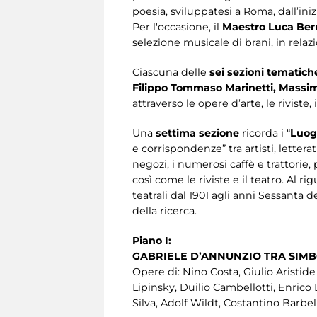
poesia, sviluppatesi a Roma, dall’iniz
Per l'occasione, il
Maestro Luca Ber
selezione musicale di brani, in relaz
Ciascuna delle
sei sezioni tematic
Filippo Tommaso Marinetti, Massimo
attraverso le opere d’arte, le rivist
Una
settima sezione
ricorda i “
Luog
e corrispondenze” tra artisti, lettera
negozi, i numerosi caffè e trattorie, pe
così come le riviste e il teatro. Al 
teatrali dal 1901 agli anni Sessanta d
della ricerca.
Piano I:
GABRIELE D’ANNUNZIO TRA SIM
Opere di: Nino Costa, Giulio Aristid
Lipinsky, Duilio Cambellotti, Enrico
Silva, Adolf Wildt, Costantino Barbel