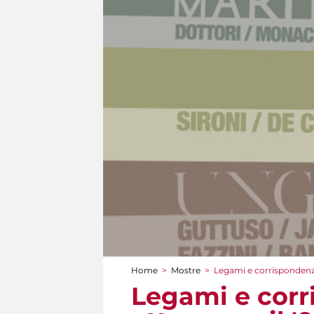
Home
>
Mostre
>
Legami e corrispondenze
Tu sei qui
Legami e corr