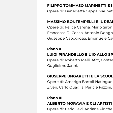
FILIPPO TOMMASO MARINETTI E I
Opere di: Benedetta Cappa Marinetti
MASSIMO BONTEMPELLI E IL RE
Opere di: Felice Carena, Mario Sironi
Francesco Di Cocco, Antonio Donghi, 
Giuseppe Capogrossi, Emanuele Cavall
Piano II
LUIGI PIRANDELLO E L’IO ALLO S
Opere di: Roberto Melli, Afro, Contar
Guglielmo Janni;
GIUSEPPE UNGARETTI E LA SCU
Opere di: Amerigo Bartoli Natinguer
Ziveri, Carlo Quaglia, Pericle Fazzin
Piano III
ALBERTO MORAVIA E GLI ARTISTI
Opere di: Carlo Levi, Adriana Pincherl