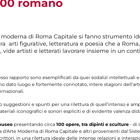
'900 romano
e moderna di Roma Capitale si fanno strumento ide
a arti figurative, letteratura e poesia che a Roma, 
vide artisti e letterati lavorare insieme in un con
so rapporto sono esemplificati da quei sodalizi intellettuali e
 dato luogo e fortemente connotato, intere stagioni dell’arte 
ernazionali.
o suggestioni e spunti per una rilettura di quell’intenso e am
ateriali iconografici e sonori espliciti e di evidente valenza dida
 museo
presentando circa
100 opere, tra dipinti e sculture
- di
 d'Arte Moderna di Roma Capitale e altri provenienti dal Siste
ttori, in una rilettura ideale delle intense relazioni e interazion