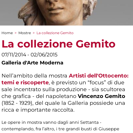
Home
>
Mostre
>
La collezione Gemito
Tu sei qui
La collezione Gemito
07/11/2014 - 02/06/2015
Galleria d'Arte Moderna
Nell’ambito della mostra
Artisti dell'Ottocento:
temi e riscoperte
, è previsto un “focus” di due
sale incentrato sulla produzione - sia scultorea
che grafica - del napoletano
Vincenzo Gemito
(1852 - 1929), del quale la Galleria possiede una
ricca e importante raccolta.
Le opere in mostra vanno dagli anni Settanta -
contemplando, fra l’altro, i tre grandi busti di Giuseppe