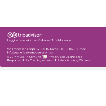
Leggi le recensioni su:
Galleria d'Arte Moderna
Via Francesco Crispi 24 - 00187 Roma - Tel. 060608 E-mail:
info@galleriaartemodernaroma.it
© 2017 Musei in Comune
/
Privacy
/
Esclusione delle
Responsabilità
/
Credits
/
Accessibilità del sito web
/
XML-rss