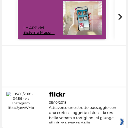
Il 
Le APP del
Mus
Sistema Musei
net
05/10/2018
Attraverso uno stretto passaggio con
una curiosa loggetta chiusa da una
bella vetrata a tortiglioni, si giunge
all'ultima stanza della