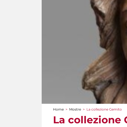
Home
>
Mostre
>
La collezione Gemito
Tu sei qui
La collezione