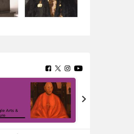
7 nuovi in-
painting tour
sulla piattaforma
le Arts &
Google Arts &
ure
Culture