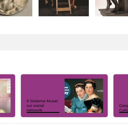
Il Sistema Musei
sui social
Goog
network
Cult