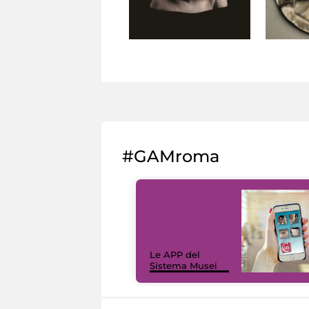
#GAMroma
Le APP del
Sistema Musei