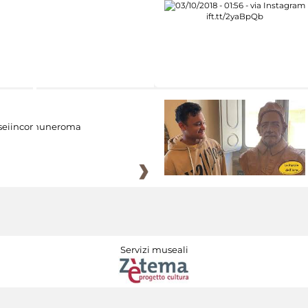
eiincomuneroma
Servizi museali