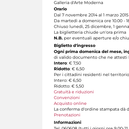
Galleria d'Arte Moderna
Orario
Dal 7 novembre 2014 al 1 marzo 2015 
Da martedì a domenica ore 10.00 - 1
Chiuso lunedì, 25 dicembre, 1 genna
La biglietteria chiude un'ora prima
N.B.
per eventuali aperture e/o chiu
Biglietto d'ingresso
Ogni prima domenica del mese, ing
di valido documento che ne attesti l
Intero
: € 7,50
Ridotto
: € 6,50
Per i cittadini residenti nel territ
Intero: € 6,50
Ridotto: € 5,50
Gratuità e riduzioni
Convenzioni
Acquisto online
La conferma d'ordine stampata dà diritt
Prenotazioni
Informazioni
Tel. 060608 (tutti i giorni ore 9.00-21