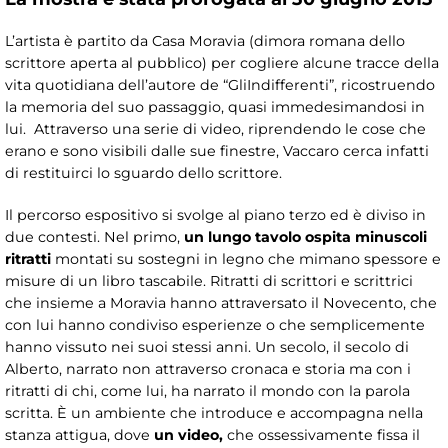
L’artista è partito da Casa Moravia (dimora romana dello
scrittore aperta al pubblico) per cogliere alcune tracce della
vita quotidiana dell’autore de “GliIndifferenti”, ricostruendo
la memoria del suo passaggio, quasi immedesimandosi in
lui. Attraverso una serie di video, riprendendo le cose che
erano e sono visibili dalle sue finestre, Vaccaro cerca infatti
di restituirci lo sguardo dello scrittore.
Il percorso espositivo si svolge al piano terzo ed è diviso in
due contesti. Nel primo,
un lungo tavolo ospita minuscoli
ritratti
montati su sostegni in legno che mimano spessore e
misure di un libro tascabile. Ritratti di scrittori e scrittrici
che insieme a Moravia hanno attraversato il Novecento, che
con lui hanno condiviso esperienze o che semplicemente
hanno vissuto nei suoi stessi anni. Un secolo, il secolo di
Alberto, narrato non attraverso cronaca e storia ma con i
ritratti di chi, come lui, ha narrato il mondo con la parola
scritta. È un ambiente che introduce e accompagna nella
stanza attigua, dove
un video,
che ossessivamente fissa il