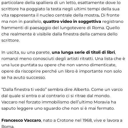
particolare della spalliera di un letto, esattamente dove lo
scrittore ha poggiato la testa negli ultimi tempi della sua
vita rappresenta il nucleo centrale della mostra
.
Di fronte
ma non in parallelo,
quattro video in soggettiva
registrano
frammenti di paesaggio del lungotevere di Roma. Quello
che realmente è visibile dalla finestra della camera dello
scrittore.
In uscita, su una parete,
una lunga serie di titoli di libri
,
romanzi meno conosciuti degli artisti ritratti. Una lista che è
una luce puntata su opere che non vanno dimenticate,
opere da riscoprire perché un libro è importante non solo
se ha avuto successo.
“Dalla finestra ti vedo” sembra dire Alberto. Come un varco
dal quale si entra o al contrario ci si ritrae dal mondo.
Vaccaro nel forzato immobilismo dell’ultimo Moravia ha
saputo leggere uno sguardo che non si è mai fermato.
Francesco Vaccaro
, nato a Crotone nel 1968, vive e lavora a
Roma.