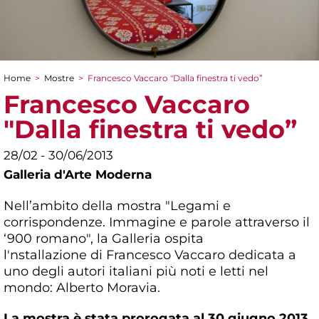
Home
>
Mostre
>
Francesco Vaccaro "Dalla finestra ti vedo”
Tu sei qui
Francesco Vaccaro
"Dalla finestra ti vedo”
28/02 - 30/06/2013
Galleria d'Arte Moderna
Nell’ambito della mostra "Legami e
corrispondenze. Immagine e parole attraverso il
‘900 romano", la Galleria ospita
l'nstallazione di Francesco Vaccaro dedicata a
uno degli autori italiani più noti e letti nel
mondo: Alberto Moravia.
La mostra è stata prorogata al 30 giugno 2013