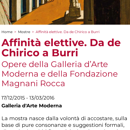
Home
>
Mostre
>
Affinità elettive. Da de Chirico a Burri
Tu sei qui
Affinità elettive. Da de
Chirico a Burri
Opere della Galleria d’Arte
Moderna e della Fondazione
Magnani Rocca
17/12/2015 - 13/03/2016
Galleria d'Arte Moderna
La mostra nasce dalla volontà di accostare, sulla
base di pure consonanze e suggestioni formali,