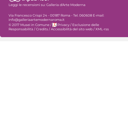
Leggi le recensioni su:
Galleria d'Arte Moderna
Via Francesco Crispi 24 - 00187 Roma - Tel. 060608 E-mail:
info@galleriaartemodernaroma.it
© 2017 Musei in Comune
/
Privacy
/
Esclusione delle
Responsabilità
/
Credits
/
Accessibilità del sito web
/
XML-rss