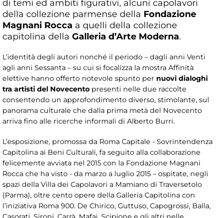
di temi ed ambiti figurativi, alcuni capolavori
della collezione parmense della
Fondazione
Magnani Rocca
a quelli della collezione
capitolina della
Galleria d’Arte Moderna
.
L’identità degli autori nonché il periodo – dagli anni Venti
agli anni Sessanta – su cui si focalizza la mostra Affinità
elettive hanno offerto notevole spunto per
nuovi dialoghi
tra artisti del Novecento
presenti nelle due raccolte
consentendo un approfondimento diverso, stimolante, sul
panorama culturale che dalla prima metà del Novecento
arriva fino alle ricerche informali di Alberto Burri.
L’esposizione, promossa da Roma Capitale - Sovrintendenza
Capitolina ai Beni Culturali, fa seguito alla collaborazione
felicemente avviata nel 2015 con la Fondazione Magnani
Rocca che ha visto - da marzo a luglio 2015 – ospitate, negli
spazi della Villa dei Capolavori a Mamiano di Traversetolo
(Parma), oltre cento opere della Galleria Capitolina con
l’iniziativa Roma 900. De Chirico, Guttuso, Capogrossi, Balla,
Casorati, Sironi, Carrà, Mafai, Scipione e gli altri nelle