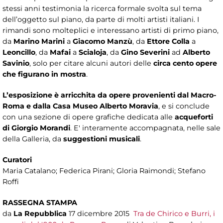
stessi anni testimonia la ricerca formale svolta sul tema
dell’oggetto sul piano, da parte di molti artisti italiani. I
rimandi sono molteplici e interessano artisti di primo piano,
da
Marino Marini
a
Giacomo Manzù
, da
Ettore Colla
a
Leoncillo
, da
Mafai
a
Scialoja
, da
Gino Severini
ad
Alberto
Savinio
, solo per citare alcuni autori delle
circa cento opere
che figurano in mostra
.
L’esposizione è arricchita da opere provenienti dal Macro-
Roma e dalla Casa Museo Alberto Moravia
, e si conclude
con una sezione di opere grafiche dedicata alle
acqueforti
di Giorgio Morandi
. E' interamente accompagnata, nelle sale
della Galleria, da
suggestioni musicali
.
Curatori
Maria Catalano; Federica Pirani; Gloria Raimondi; Stefano
Roffi
RASSEGNA STAMPA
da
La Repubblica
17 dicembre 2015
Tra de Chirico e Burri, i