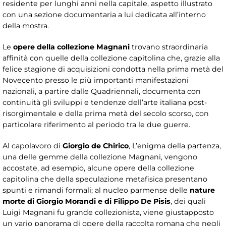
residente per lunghi anni nella capitale, aspetto illustrato
con una sezione documentaria a lui dedicata all’interno
della mostra.
Le
opere della collezione Magnani
trovano straordinaria
affinità con quelle della collezione capitolina che, grazie alla
felice stagione di acquisizioni condotta nella prima metà del
Novecento presso le più importanti manifestazioni
nazionali, a partire dalle Quadriennali, documenta con
continuità gli sviluppi e tendenze dell’arte italiana post-
risorgimentale e della prima metà del secolo scorso, con
particolare riferimento al periodo tra le due guerre.
Al capolavoro di
Giorgio de Chirico
, L’enigma della partenza,
una delle gemme della collezione Magnani, vengono
accostate, ad esempio, alcune opere della collezione
capitolina che della speculazione metafisica presentano
spunti e rimandi formali; al nucleo parmense delle
nature
morte di Giorgio Morandi e di Filippo De Pisis
, dei quali
Luigi Magnani fu grande collezionista, viene giustapposto
un vario panorama di opere della raccolta romana che negli