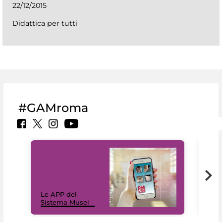
22/12/2015
Didattica per tutti
#GAMroma
Il 
Le APP del
Mus
Sistema Musei
net