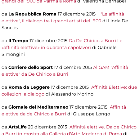
grandi del '900 da Parma a Roma
di Valentina Bernabei
da
La Repubblica Roma
17 dicembre 2015
"Le affinità
elettive", il dialogo tra i grandi artisti del '900
di Linda De
Sanctis
da
Il Tempo
17 dicembre 2015
Da De Chirico a Burri Le
«affinità elettive» in quaranta capolavori
di Gabriele
Simongini
da
Corriere dello Sport
17 dicembre 2015
Al GAM "Affinità
elettive" da De Chirico a Burri
da
Roma da Leggere
17 dicembre 2015
Affinità Elettive: due
collezioni a dialogo
di Alessandro Morino
da
Giornale del Mediterraneo
17 dicembre 2015
Affinità
elettive da de Chirico a Burri
di Giuseppe Longo
da
ArtsLife
20 dicembre 2015
Affinità elettive. Da de Chirico
a Burri in mostra alla Galleria d'Arte Moderna di Roma
di