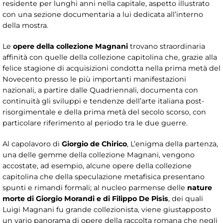
residente per lunghi anni nella capitale, aspetto illustrato
con una sezione documentaria a lui dedicata all’interno
della mostra.
Le
opere della collezione Magnani
trovano straordinaria
affinità con quelle della collezione capitolina che, grazie alla
felice stagione di acquisizioni condotta nella prima metà del
Novecento presso le più importanti manifestazioni
nazionali, a partire dalle Quadriennali, documenta con
continuità gli sviluppi e tendenze dell’arte italiana post-
risorgimentale e della prima metà del secolo scorso, con
particolare riferimento al periodo tra le due guerre.
Al capolavoro di
Giorgio de Chirico
, L’enigma della partenza,
una delle gemme della collezione Magnani, vengono
accostate, ad esempio, alcune opere della collezione
capitolina che della speculazione metafisica presentano
spunti e rimandi formali; al nucleo parmense delle
nature
morte di Giorgio Morandi e di Filippo De Pisis
, dei quali
Luigi Magnani fu grande collezionista, viene giustapposto
un vario panorama di opere della raccolta romana che negli