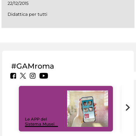
22/12/2015
Didattica per tutti
#GAMroma
Il 
Le APP del
Mus
Sistema Musei
net