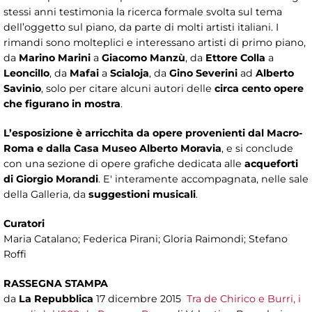
stessi anni testimonia la ricerca formale svolta sul tema
dell’oggetto sul piano, da parte di molti artisti italiani. I
rimandi sono molteplici e interessano artisti di primo piano,
da
Marino Marini
a
Giacomo Manzù
, da
Ettore Colla
a
Leoncillo
, da
Mafai
a
Scialoja
, da
Gino Severini
ad
Alberto
Savinio
, solo per citare alcuni autori delle
circa cento opere
che figurano in mostra
.
L’esposizione è arricchita da opere provenienti dal Macro-
Roma e dalla Casa Museo Alberto Moravia
, e si conclude
con una sezione di opere grafiche dedicata alle
acqueforti
di Giorgio Morandi
. E' interamente accompagnata, nelle sale
della Galleria, da
suggestioni musicali
.
Curatori
Maria Catalano; Federica Pirani; Gloria Raimondi; Stefano
Roffi
RASSEGNA STAMPA
da
La Repubblica
17 dicembre 2015
Tra de Chirico e Burri, i