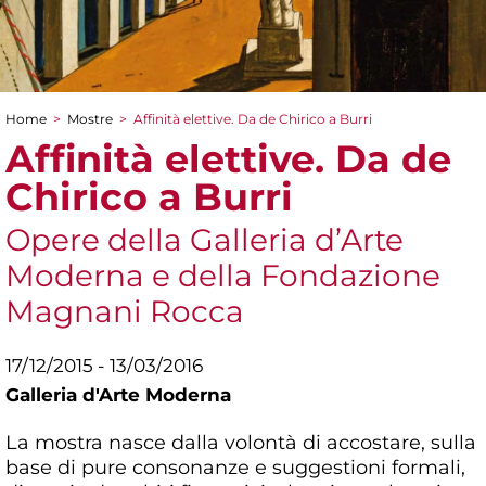
Home
>
Mostre
>
Affinità elettive. Da de Chirico a Burri
Tu sei qui
Affinità elettive. Da de
Chirico a Burri
Opere della Galleria d’Arte
Moderna e della Fondazione
Magnani Rocca
17/12/2015 - 13/03/2016
Galleria d'Arte Moderna
La mostra nasce dalla volontà di accostare, sulla
base di pure consonanze e suggestioni formali,