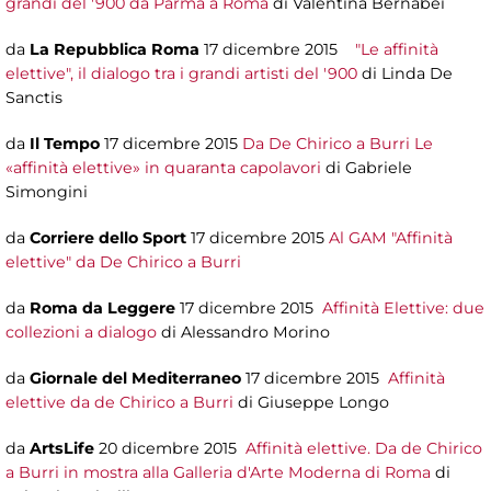
grandi del '900 da Parma a Roma
di Valentina Bernabei
da
La Repubblica Roma
17 dicembre 2015
"Le affinità
elettive", il dialogo tra i grandi artisti del '900
di Linda De
Sanctis
da
Il Tempo
17 dicembre 2015
Da De Chirico a Burri Le
«affinità elettive» in quaranta capolavori
di Gabriele
Simongini
da
Corriere dello Sport
17 dicembre 2015
Al GAM "Affinità
elettive" da De Chirico a Burri
da
Roma da Leggere
17 dicembre 2015
Affinità Elettive: due
collezioni a dialogo
di Alessandro Morino
da
Giornale del Mediterraneo
17 dicembre 2015
Affinità
elettive da de Chirico a Burri
di Giuseppe Longo
da
ArtsLife
20 dicembre 2015
Affinità elettive. Da de Chirico
a Burri in mostra alla Galleria d'Arte Moderna di Roma
di