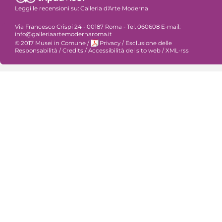
Leggi le recensioni su:
Galleria d'Arte Moderna
Via Francesco Crispi 24 - 00187 Roma - Tel. 060608 E-mail:
info@galleriaartemodernaroma.it
© 2017 Musei in Comune
/
Privacy
/
Esclusione delle
Responsabilità
/
Credits
/
Accessibilità del sito web
/
XML-rss