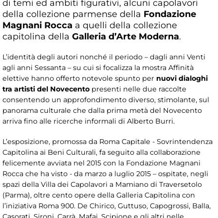
di temi ed ambiti figurativi, alcuni capolavori
della collezione parmense della
Fondazione
Magnani Rocca
a quelli della collezione
capitolina della
Galleria d’Arte Moderna
.
L’identità degli autori nonché il periodo – dagli anni Venti
agli anni Sessanta – su cui si focalizza la mostra Affinità
elettive hanno offerto notevole spunto per
nuovi dialoghi
tra artisti del Novecento
presenti nelle due raccolte
consentendo un approfondimento diverso, stimolante, sul
panorama culturale che dalla prima metà del Novecento
arriva fino alle ricerche informali di Alberto Burri.
L’esposizione, promossa da Roma Capitale - Sovrintendenza
Capitolina ai Beni Culturali, fa seguito alla collaborazione
felicemente avviata nel 2015 con la Fondazione Magnani
Rocca che ha visto - da marzo a luglio 2015 – ospitate, negli
spazi della Villa dei Capolavori a Mamiano di Traversetolo
(Parma), oltre cento opere della Galleria Capitolina con
l’iniziativa Roma 900. De Chirico, Guttuso, Capogrossi, Balla,
Casorati, Sironi, Carrà, Mafai, Scipione e gli altri nelle