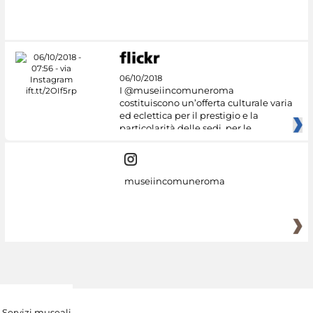
06/10/2018
I @museiincomuneroma
costituiscono un’offerta culturale varia
ed eclettica per il prestigio e la
particolarità delle sedi, per le
museiincomuneroma
Servizi museali