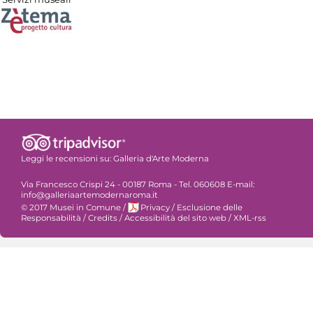
Leggi le recensioni su:
Galleria d'Arte Moderna
Via Francesco Crispi 24 - 00187 Roma - Tel. 060608 E-mail:
info@galleriaartemodernaroma.it
© 2017 Musei in Comune
/
Privacy
/
Esclusione delle
Responsabilità
/
Credits
/
Accessibilità del sito web
/
XML-rss