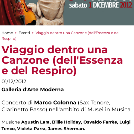
Home
>
Eventi
>
Viaggio dentro una Canzone (dell'Essenza e del
Tu sei qui
Respiro)
Viaggio dentro una
Canzone (dell'Essenza
e del Respiro)
01/12/2012
Galleria d'Arte Moderna
Concerto di
Marco Colonna
(Sax Tenore,
Clarinetto Basso) nell'ambito di Musei in Musica.
Musiche
Agustin Lara, Billie Holiday, Osvaldo Farrès, Luigi
Tenco, Violeta Parra, James Sherman.