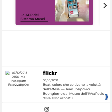
Il 
Le APP del
Mus
Sistema Musei
net
03/10/2018
Beati coloro che coltivano la voluttà
dell'attesa. — Jean Josipovici
Buongiorno dal Museo dell'#AraPacis
dove sono esposti i