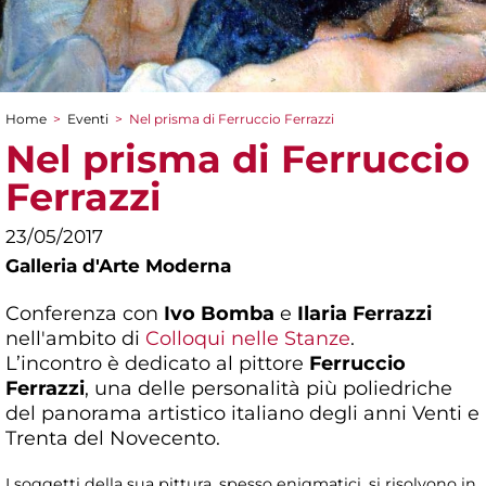
Home
>
Eventi
>
Nel prisma di Ferruccio Ferrazzi
Tu sei qui
Nel prisma di Ferruccio
Ferrazzi
23/05/2017
Galleria d'Arte Moderna
Conferenza con
Ivo Bomba
e
Ilaria Ferrazzi
nell'ambito di
Colloqui nelle Stanze
.
L’incontro è dedicato al pittore
Ferruccio
Ferrazzi
, una delle personalità più poliedriche
del panorama artistico italiano degli anni Venti e
Trenta del Novecento.
I soggetti della sua pittura, spesso enigmatici, si risolvono in