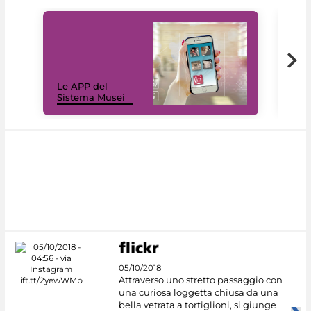
Il 
Le APP del
Mus
Sistema Musei
net
05/10/2018
Attraverso uno stretto passaggio con
una curiosa loggetta chiusa da una
bella vetrata a tortiglioni, si giunge