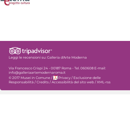
Leggi le recensioni su:
Galleria d'Arte Moderna
Via Francesco Crispi 24 - 00187 Roma - Tel. 060608 E-mail:
info@galleriaartemodernaroma.it
© 2017 Musei in Comune
/
Privacy
/
Esclusione delle
Responsabilità
/
Credits
/
Accessibilità del sito web
/
XML-rss