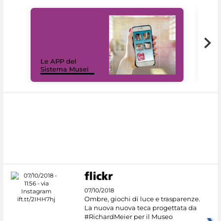
Il 
Le APP del
Mus
Sistema Musei
net
07/10/2018
Ombre, giochi di luce e trasparenze.
La nuova nuova teca progettata da
#RichardMeier per il Museo