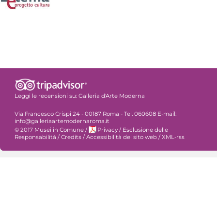
Leggi le recensioni su:
Galleria d'Arte Moderna
Via Francesco Crispi 24 - 00187 Roma - Tel. 060608 E-mail:
info@galleriaartemodernaroma.it
© 2017 Musei in Comune
/
Privacy
/
Esclusione delle
Responsabilità
/
Credits
/
Accessibilità del sito web
/
XML-rss