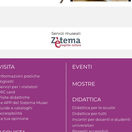
Servizi museali
VISITA
EVENTI
Informazioni pratiche
iglietti
MOSTRE
ervizi per i visitatori
MIC card
isite didattiche
DIDATTICA
Le APP del Sistema Musei
Didattica per le scuole
Guide e cataloghi
ccessibilità
Didattica per tutti
La tua opinione
Incontri per docenti e studenti
universitari
Progetti accessibili