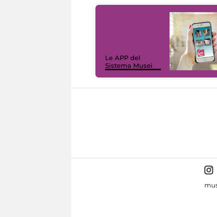
Le APP del
Sistema Musei
mus