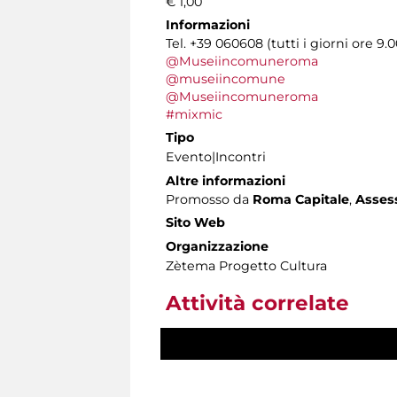
€ 1,00
Informazioni
Tel. +39 060608 (tutti i giorni ore 9.0
@Museiincomuneroma
@museiincomune
@Museiincomuneroma
#mixmic
Tipo
Evento|Incontri
Altre informazioni
Promosso da
Roma Capitale
,
Assess
Sito Web
Organizzazione
Zètema Progetto Cultura
Attività correlate