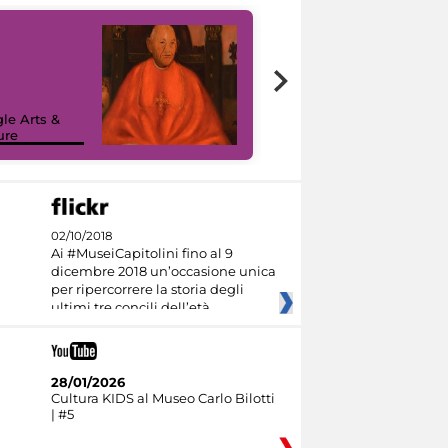
7 nuovi in-
painting tour
sulla piattaforma
le Arts &
Google Arts &
ure
Culture
02/10/2018
Ai #MuseiCapitolini fino al 9
dicembre 2018 un’occasione unica
per ripercorrere la storia degli
ultimi tre concili dell’età
28/01/2026
Cultura KIDS al Museo Carlo Bilotti
| #5