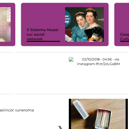
Il Sistema Musei
sui social
Goog
network
Cult
eiincomuneroma