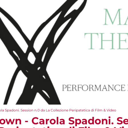
a Spadoni. Session n.0 da La Collezione Peripatetica di Film & Video
own - Carola Spadoni. Se