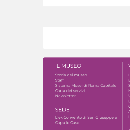
IL MUSEO
Storia del museo
Staff
B
Sistema Musei di Roma Capitale
S
Carta dei servizi
Newsletter
V
SEDE
A
L'ex Convento di San Giuseppe a
Capo le Case