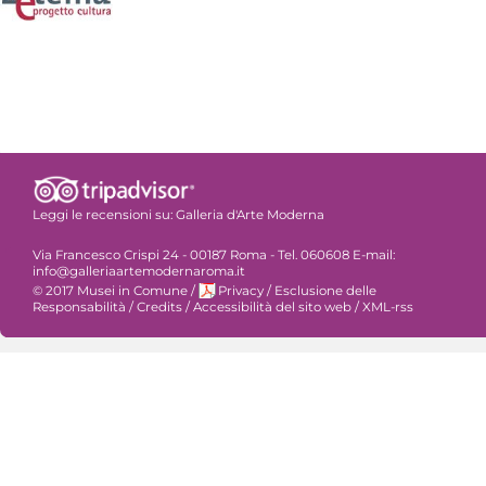
Leggi le recensioni su:
Galleria d'Arte Moderna
Via Francesco Crispi 24 - 00187 Roma - Tel. 060608 E-mail:
info@galleriaartemodernaroma.it
© 2017 Musei in Comune
/
Privacy
/
Esclusione delle
Responsabilità
/
Credits
/
Accessibilità del sito web
/
XML-rss