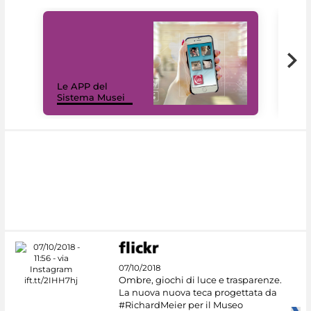
Il 
Le APP del
Mus
Sistema Musei
net
07/10/2018
Ombre, giochi di luce e trasparenze.
La nuova nuova teca progettata da
#RichardMeier per il Museo