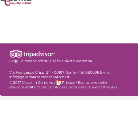
Leggi le recensioni su:
Galleria d'Arte Moderna
Via Francesco Crispi 24 - 00187 Roma - Tel. 060608 E-mail:
info@galleriaartemodernaroma.it
© 2017 Musei in Comune
/
Privacy
/
Esclusione delle
Responsabilità
/
Credits
/
Accessibilità del sito web
/
XML-rss