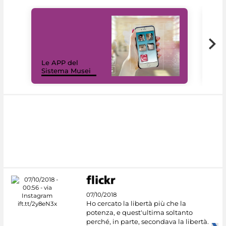
Il 
Le APP del
Mus
Sistema Musei
net
07/10/2018
Ho cercato la libertà più che la
potenza, e quest'ultima soltanto
perché, in parte, secondava la libertà.