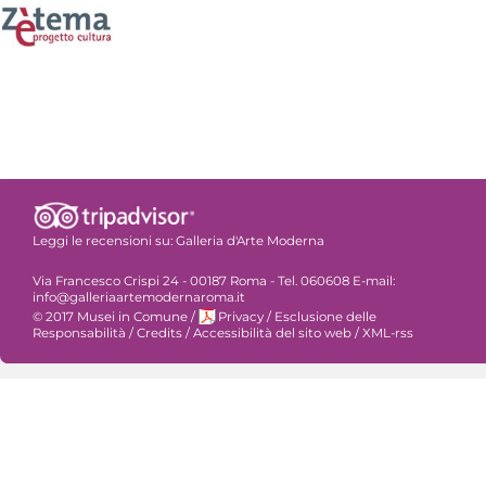
Leggi le recensioni su:
Galleria d'Arte Moderna
Via Francesco Crispi 24 - 00187 Roma - Tel. 060608 E-mail:
info@galleriaartemodernaroma.it
© 2017 Musei in Comune
/
Privacy
/
Esclusione delle
Responsabilità
/
Credits
/
Accessibilità del sito web
/
XML-rss