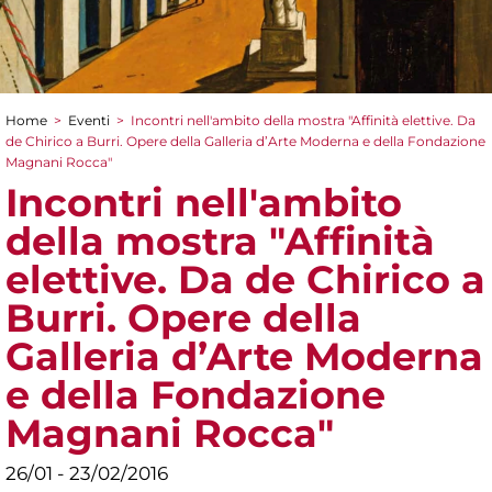
Home
>
Eventi
>
Incontri nell'ambito della mostra "Affinità elettive. Da
Tu sei qui
de Chirico a Burri. Opere della Galleria d’Arte Moderna e della Fondazione
Magnani Rocca"
Incontri nell'ambito
della mostra "Affinità
elettive. Da de Chirico a
Burri. Opere della
Galleria d’Arte Moderna
e della Fondazione
Magnani Rocca"
26/01 - 23/02/2016