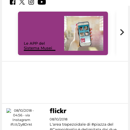
Il 
Le APP del
Mus
Sistema Musei
net
08/10/2018
L'area trapezoidale di #piazza del
#Campidoglio è delimitata dai due