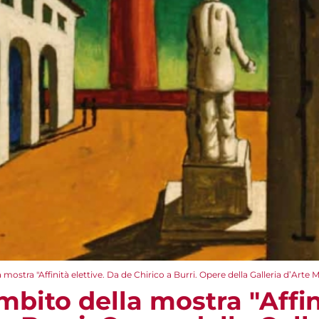
a mostra "Affinità elettive. Da de Chirico a Burri. Opere della Galleria d’A
mbito della mostra "Affin