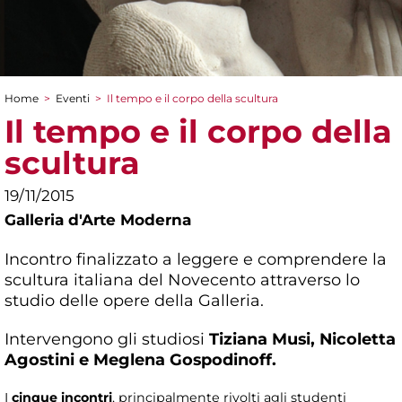
Home
>
Eventi
>
Il tempo e il corpo della scultura
Tu sei qui
Il tempo e il corpo della
scultura
19/11/2015
Galleria d'Arte Moderna
Incontro finalizzato a leggere e comprendere la
scultura italiana del Novecento attraverso lo
studio delle opere della Galleria.
Intervengono gli studiosi
Tiziana Musi,
Nicoletta
Agostini e
Meglena Gospodinoff.
I
cinque incontri
, principalmente rivolti agli studenti