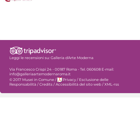
Leggi le recensioni su:
Galleria d'Arte Moderna
Via Francesco Crispi 24 - 00187 Roma - Tel. 060608 E-mail:
info@galleriaartemodernaroma.it
© 2017 Musei in Comune
/
Privacy
/
Esclusione delle
Responsabilità
/
Credits
/
Accessibilità del sito web
/
XML-rss