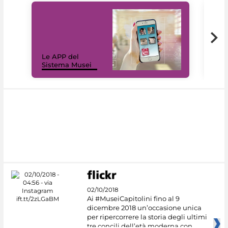
Il 
Le APP del
Mus
Sistema Musei
net
02/10/2018
Ai #MuseiCapitolini fino al 9
dicembre 2018 un’occasione unica
per ripercorrere la storia degli ultimi
tre concili dell’età moderna con