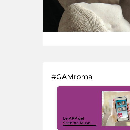
#GAMroma
Le APP del
Sistema Musei