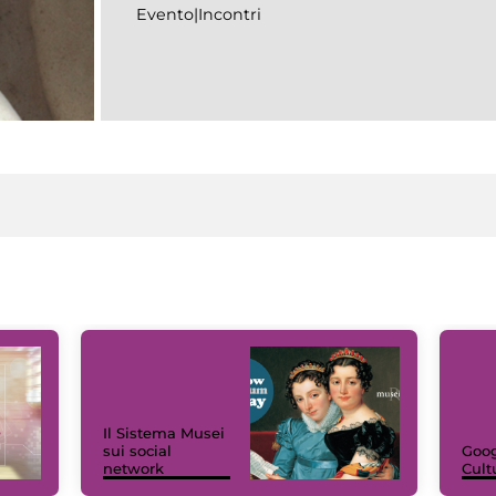
Evento|Incontri
Il Sistema Musei
sui social
Goog
network
Cult