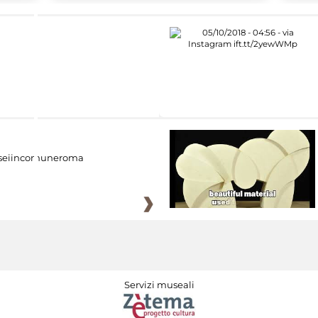
eiincomuneroma
Servizi museali