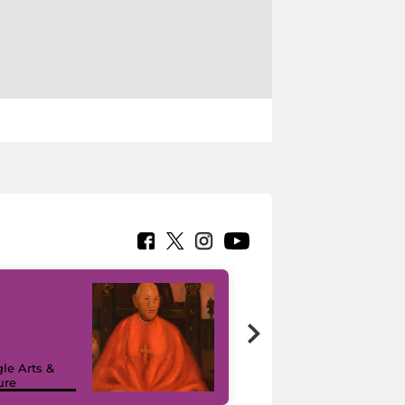
7 nuovi in-
painting tour
sulla piattaforma
le Arts &
Google Arts &
ure
Culture