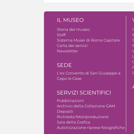
IL MUSEO
Storia del museo
Staff
B
Sistema Musei di Roma Capitale
S
Carta dei servizi
Newsletter
V
SEDE
A
L'ex Convento di San Giuseppe a
Capo le Case
SERVIZI SCIENTIFICI
Pubblicazioni
Archivio della Collezione GAM
Depositi
Richiesta fotoriproduzione
Sala della Grafica
Autorizzazione riprese fotografiche