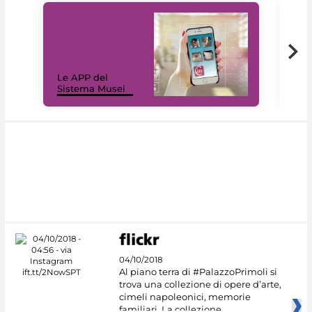
Il 
Le APP del
Mus
Sistema Musei
net
04/10/2018
Al piano terra di #PalazzoPrimoli si
trova una collezione di opere d’arte,
cimeli napoleonici, memorie
familiari. La collezione