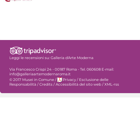
Leggi le recensioni su:
Galleria d'Arte Moderna
Via Francesco Crispi 24 - 00187 Roma - Tel. 060608 E-mail:
info@galleriaartemodernaroma.it
© 2017 Musei in Comune
/
Privacy
/
Esclusione delle
Responsabilità
/
Credits
/
Accessibilità del sito web
/
XML-rss