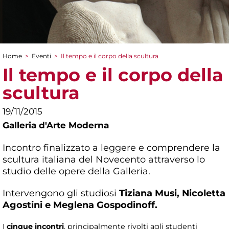
Home
>
Eventi
>
Il tempo e il corpo della scultura
Tu sei qui
Il tempo e il corpo della
scultura
19/11/2015
Galleria d'Arte Moderna
Incontro finalizzato a leggere e comprendere la
scultura italiana del Novecento attraverso lo
studio delle opere della Galleria.
Intervengono gli studiosi
Tiziana Musi,
Nicoletta
Agostini e
Meglena Gospodinoff.
I
cinque incontri
, principalmente rivolti agli studenti