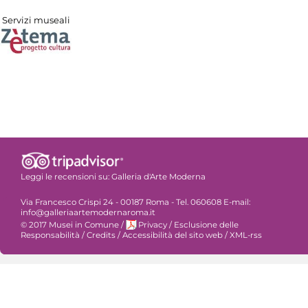
Servizi museali
Leggi le recensioni su:
Galleria d'Arte Moderna
Via Francesco Crispi 24 - 00187 Roma - Tel. 060608 E-mail:
info@galleriaartemodernaroma.it
© 2017 Musei in Comune
/
Privacy
/
Esclusione delle
Responsabilità
/
Credits
/
Accessibilità del sito web
/
XML-rss