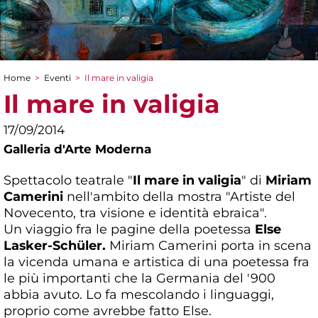
Home
>
Eventi
>
Il mare in valigia
Tu sei qui
Il mare in valigia
17/09/2014
Galleria d'Arte Moderna
Spettacolo teatrale "
Il mare in valigia
" di
Miriam
Camerini
nell'ambito della mostra "Artiste del
Novecento, tra visione e identità ebraica".
Un viaggio fra le pagine della poetessa
Else
Lasker-Schüler.
Miriam Camerini porta in scena
la vicenda umana e artistica di una poetessa fra
le più importanti che la Germania del '900
abbia avuto. Lo fa mescolando i linguaggi,
proprio come avrebbe fatto Else.