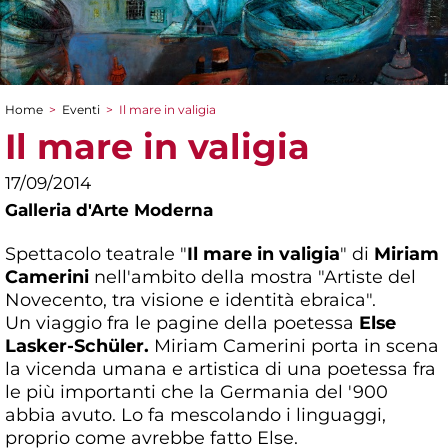
Home
>
Eventi
>
Il mare in valigia
Tu sei qui
Il mare in valigia
17/09/2014
Galleria d'Arte Moderna
Spettacolo teatrale "
Il mare in valigia
" di
Miriam
Camerini
nell'ambito della mostra "Artiste del
Novecento, tra visione e identità ebraica".
Un viaggio fra le pagine della poetessa
Else
Lasker-Schüler.
Miriam Camerini porta in scena
la vicenda umana e artistica di una poetessa fra
le più importanti che la Germania del '900
abbia avuto. Lo fa mescolando i linguaggi,
proprio come avrebbe fatto Else.