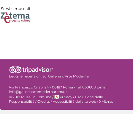
Servizi museali
Leggi le recensioni su:
Galleria d'Arte Moderna
Via Francesco Crispi 24 - 00187 Roma - Tel. 060608 E-mail:
info@galleriaartemodernaroma.it
© 2017 Musei in Comune
/
Privacy
/
Esclusione delle
Responsabilità
/
Credits
/
Accessibilità del sito web
/
XML-rss