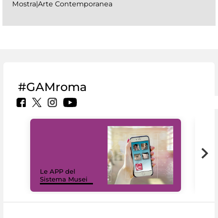
Mostra|Arte Contemporanea
#GAMroma
Il 
Le APP del
Mus
Sistema Musei
net