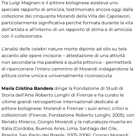
Tra Luigi Magnani e il pittore bolognese esisteva uno
speciale rapporto di amicizia, testimoniato ancora oggi dalla
collezione dei cinquanta Morandi della Villa dei Capolavori,
particolarmente significativa perché formata durante la vita
dell’artista e all’interno di un rapporto di stima e di amicizia
con il collezionista.
L’analisi delle celebri nature morte dipinte ad olio su tela
accanto alle opere incisorie – attestazione di una attività
non secondaria ma parallela a quella pittorica – permetterà
di ripercorrere l’intero cammino di Morandi indagandone la
pittura come unica e universalmente riconosciuta.
Maria Cristina Bandera
dirige la Fondazione di Studi di
Storia dell’Arte Roberto Longhi di Firenze e ha curato le
ultime grandi retrospettive internazionali dedicate al
pittore bolognese: Morandi e Firenze: i suoi amici, critici e
collezionisti (Firenze, Fondazione Roberto Longhi, 2005); con
Renato Miracco, Giorgio Morandi y la naturalezza muerta en
Italia (Cordoba, Buenos Aires, Lima, Santiago del Cile,
Brasilia, San Paolo del Brasile, 2005-2006); Giorgio Morandi