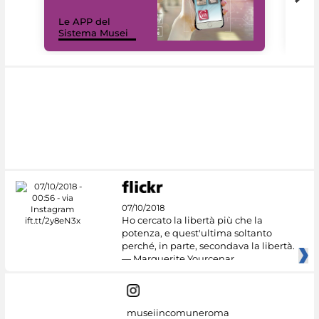
Il 
Le APP del
Mus
Sistema Musei
net
07/10/2018
Ho cercato la libertà più che la
potenza, e quest'ultima soltanto
perché, in parte, secondava la libertà.
— Marguerite Yourcenar
museiincomuneroma