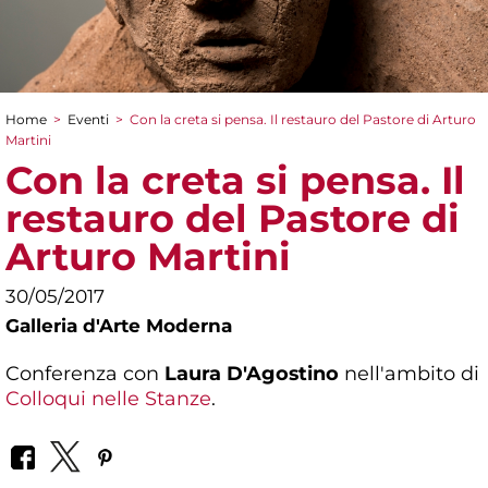
Home
>
Eventi
>
Con la creta si pensa. Il restauro del Pastore di Arturo
Tu sei qui
Martini
Con la creta si pensa. Il
restauro del Pastore di
Arturo Martini
30/05/2017
Galleria d'Arte Moderna
Conferenza con
Laura D'Agostino
nell'ambito di
Colloqui nelle Stanze
.