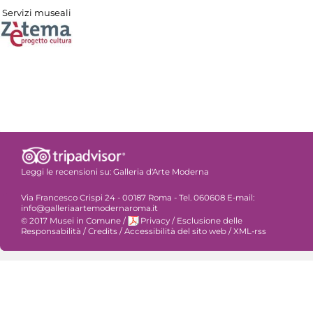
Servizi museali
Leggi le recensioni su:
Galleria d'Arte Moderna
Via Francesco Crispi 24 - 00187 Roma - Tel. 060608 E-mail:
info@galleriaartemodernaroma.it
© 2017 Musei in Comune
/
Privacy
/
Esclusione delle
Responsabilità
/
Credits
/
Accessibilità del sito web
/
XML-rss