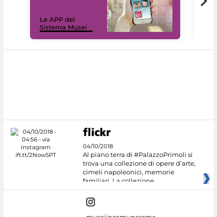
Il 
Le APP del
Mus
Sistema Musei
net
04/10/2018
Al piano terra di #PalazzoPrimoli si
trova una collezione di opere d’arte,
cimeli napoleonici, memorie
familiari. La collezione