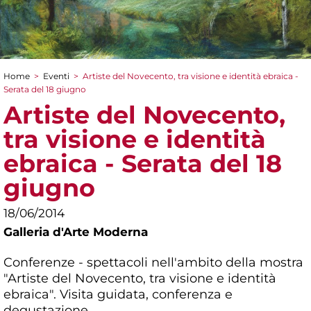
Home
>
Eventi
>
Artiste del Novecento, tra visione e identità ebraica -
Tu sei qui
Serata del 18 giugno
Artiste del Novecento,
tra visione e identità
ebraica - Serata del 18
giugno
18/06/2014
Galleria d'Arte Moderna
Conferenze - spettacoli nell'ambito della mostra
"Artiste del Novecento, tra visione e identità
ebraica". Visita guidata, conferenza e
degustazione.