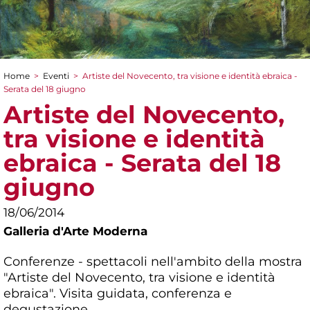
Home
>
Eventi
>
Artiste del Novecento, tra visione e identità ebraica -
Tu sei qui
Serata del 18 giugno
Artiste del Novecento,
tra visione e identità
ebraica - Serata del 18
giugno
18/06/2014
Galleria d'Arte Moderna
Conferenze - spettacoli nell'ambito della mostra
"Artiste del Novecento, tra visione e identità
ebraica". Visita guidata, conferenza e
degustazione.