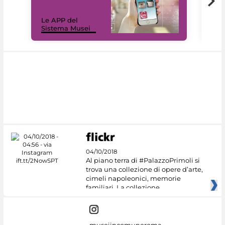
Il 
Le APP del
Mus
Sistema Musei
net
04/10/2018
Al piano terra di #PalazzoPrimoli si
trova una collezione di opere d’arte,
cimeli napoleonici, memorie
familiari. La collezione