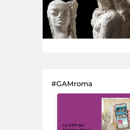
#GAMroma
Le APP del
Sistema Musei