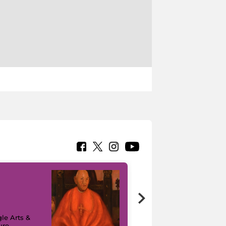
7 nuovi in-
painting tour
sulla piattaforma
le Arts &
Google Arts &
ure
Culture