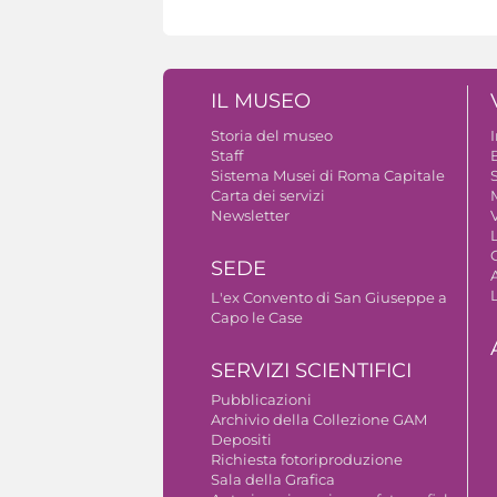
IL MUSEO
Storia del museo
Staff
B
Sistema Musei di Roma Capitale
S
Carta dei servizi
Newsletter
V
SEDE
A
L'ex Convento di San Giuseppe a
Capo le Case
SERVIZI SCIENTIFICI
Pubblicazioni
Archivio della Collezione GAM
Depositi
Richiesta fotoriproduzione
Sala della Grafica