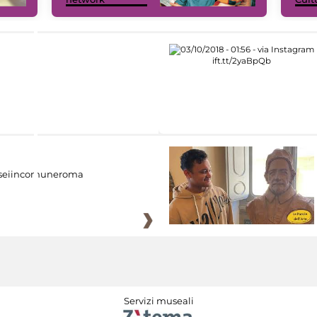
eiincomuneroma
Servizi museali