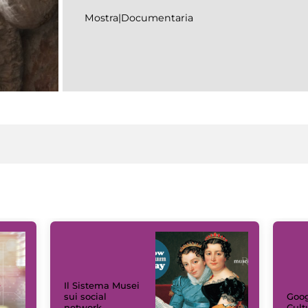
Mostra|Documentaria
Il Sistema Musei
sui social
Goog
network
Cult