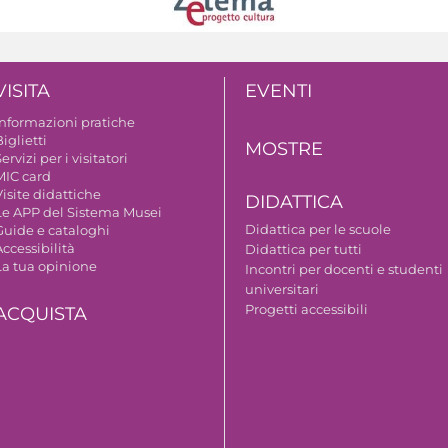
VISITA
EVENTI
Informazioni pratiche
iglietti
MOSTRE
ervizi per i visitatori
MIC card
isite didattiche
DIDATTICA
Le APP del Sistema Musei
Didattica per le scuole
Guide e cataloghi
ccessibilità
Didattica per tutti
La tua opinione
Incontri per docenti e studenti
universitari
Progetti accessibili
ACQUISTA