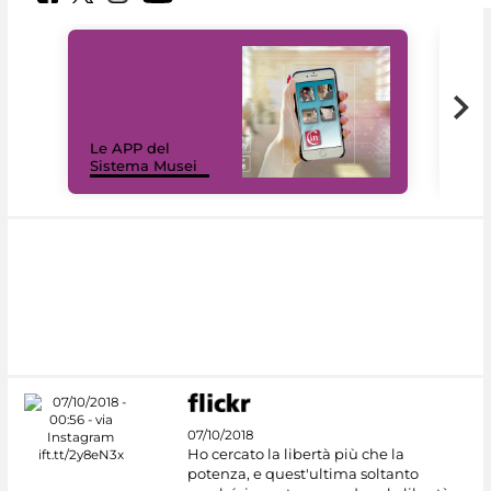
Il 
Le APP del
Mus
Sistema Musei
net
07/10/2018
Ho cercato la libertà più che la
potenza, e quest'ultima soltanto