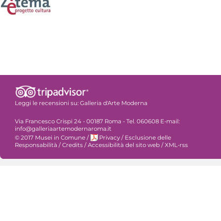
Leggi le recensioni su:
Galleria d'Arte Moderna
Via Francesco Crispi 24 - 00187 Roma - Tel. 060608 E-mail:
info@galleriaartemodernaroma.it
© 2017 Musei in Comune
/
Privacy
/
Esclusione delle
Responsabilità
/
Credits
/
Accessibilità del sito web
/
XML-rss