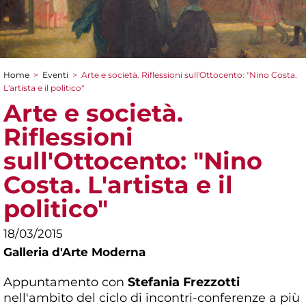
Home
>
Eventi
>
Arte e società. Riflessioni sull'Ottocento: "Nino Costa.
Tu sei qui
L'artista e il politico"
Arte e società.
Riflessioni
sull'Ottocento: "Nino
Costa. L'artista e il
politico"
18/03/2015
Galleria d'Arte Moderna
Appuntamento con
Stefania Frezzotti
nell'ambito del ciclo di incontri-conferenze a più