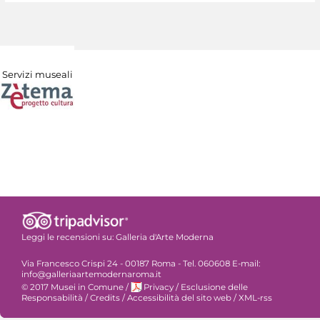
Servizi museali
Leggi le recensioni su:
Galleria d'Arte Moderna
Via Francesco Crispi 24 - 00187 Roma - Tel. 060608 E-mail:
info@galleriaartemodernaroma.it
© 2017 Musei in Comune
/
Privacy
/
Esclusione delle
Responsabilità
/
Credits
/
Accessibilità del sito web
/
XML-rss