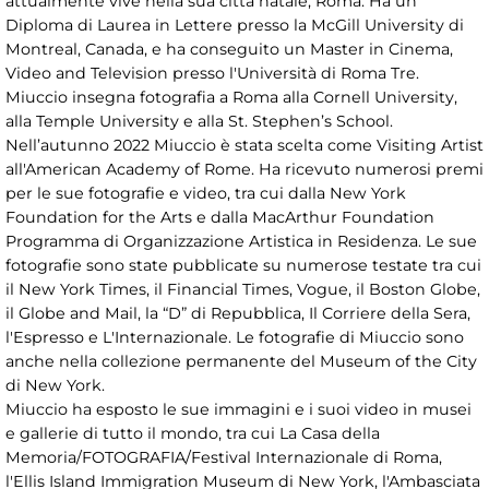
attualmente vive nella sua città natale, Roma. Ha un
Diploma di Laurea in Lettere presso la McGill University di
Montreal, Canada, e ha conseguito un Master in Cinema,
Video and Television presso l'Università di Roma Tre.
Miuccio insegna fotografia a Roma alla Cornell University,
alla Temple University e alla St. Stephen’s School.
Nell’autunno 2022 Miuccio è stata scelta come Visiting Artist
all'American Academy of Rome. Ha ricevuto numerosi premi
per le sue fotografie e video, tra cui dalla New York
Foundation for the Arts e dalla MacArthur Foundation
Programma di Organizzazione Artistica in Residenza. Le sue
fotografie sono state pubblicate su numerose testate tra cui
il New York Times, il Financial Times, Vogue, il Boston Globe,
il Globe and Mail, la “D” di Repubblica, Il Corriere della Sera,
l'Espresso e L'Internazionale. Le fotografie di Miuccio sono
anche nella collezione permanente del Museum of the City
di New York.
Miuccio ha esposto le sue immagini e i suoi video in musei
e gallerie di tutto il mondo, tra cui La Casa della
Memoria/FOTOGRAFIA/Festival Internazionale di Roma,
l'Ellis Island Immigration Museum di New York, l'Ambasciata