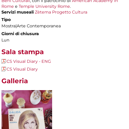
Beni Culturali
, con il patrocinio di
American Academy in
Rome
e
Temple University Rome
.
Servizi museali
Zètema Progetto Cultura
Tipo
Mostra|Arte Contemporanea
Giorni di chiusura
Lun
Sala stampa
CS Visual Diary - ENG
CS Visual Diary
Galleria