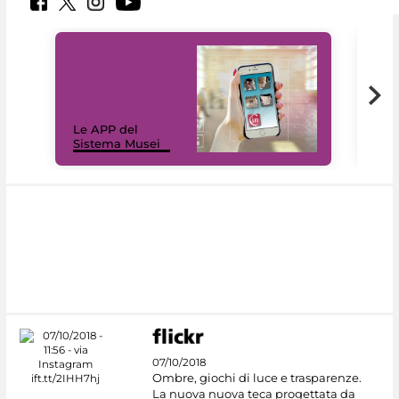
Il 
Le APP del
Mus
Sistema Musei
net
07/10/2018
Ombre, giochi di luce e trasparenze.
La nuova nuova teca progettata da