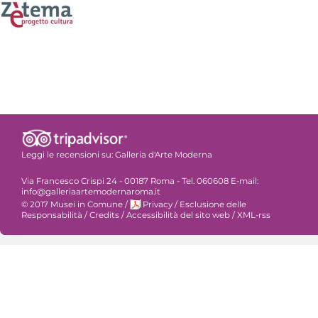
Leggi le recensioni su:
Galleria d'Arte Moderna
Via Francesco Crispi 24 - 00187 Roma - Tel. 060608 E-mail:
info@galleriaartemodernaroma.it
© 2017 Musei in Comune
/
Privacy
/
Esclusione delle
Responsabilità
/
Credits
/
Accessibilità del sito web
/
XML-rss