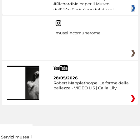
#RichardMeier per il Museo
dell'#AraPacis è modulata sul
museiincomuneroma
28/05/2026
Robert Mapplethorpe. Le forme della
bellezza - VIDEO LIS | Calla Lily
Servizi museali