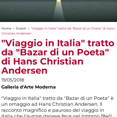
Home
>
Eventi
>
"Viaggio in Italia" tratto da "Bazar di un Poeta" di Hans
Tu sei qui
Christian Andersen
"Viaggio in Italia" tratto
da "Bazar di un Poeta"
di Hans Christian
Andersen
19/05/2018
Galleria d'Arte Moderna
"Viaggio in Italia" tratto da "Bazar di un Poeta" è
un omaggio ad Hans Christian Andersen. Il
racconto magnifico e pauroso del viaggio in
Italia che l'autore danese fece nel lontano 1840;