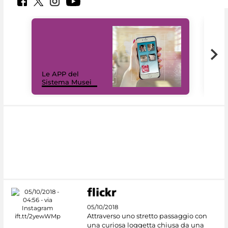
Il 
Le APP del
Mus
Sistema Musei
net
05/10/2018
Attraverso uno stretto passaggio con
una curiosa loggetta chiusa da una