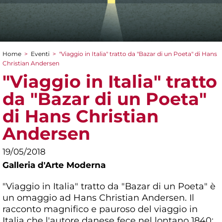
Home
>
Eventi
>
"Viaggio in Italia" tratto da "Bazar di un Poeta" di Hans
Tu sei qui
Christian Andersen
"Viaggio in Italia" tratto
da "Bazar di un Poeta"
di Hans Christian
Andersen
19/05/2018
Galleria d'Arte Moderna
"Viaggio in Italia" tratto da "Bazar di un Poeta" è
un omaggio ad Hans Christian Andersen. Il
racconto magnifico e pauroso del viaggio in
Italia che l'autore danese fece nel lontano 1840;