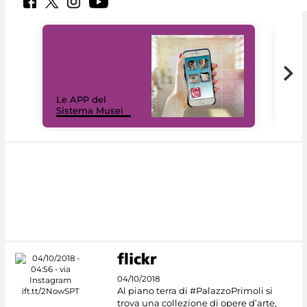
Il 
Le APP del
Mus
Sistema Musei
net
04/10/2018
Al piano terra di #PalazzoPrimoli si
trova una collezione di opere d’arte,