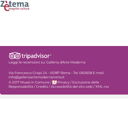
Leggi le recensioni su:
Galleria d'Arte Moderna
Via Francesco Crispi 24 - 00187 Roma - Tel. 060608 E-mail:
info@galleriaartemodernaroma.it
© 2017 Musei in Comune
/
Privacy
/
Esclusione delle
Responsabilità
/
Credits
/
Accessibilità del sito web
/
XML-rss