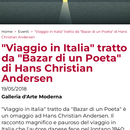
Home
>
Eventi
>
"Viaggio in Italia" tratto da "Bazar di un Poeta" di Hans
Tu sei qui
Christian Andersen
"Viaggio in Italia" tratto
da "Bazar di un Poeta"
di Hans Christian
Andersen
19/05/2018
Galleria d'Arte Moderna
"Viaggio in Italia" tratto da "Bazar di un Poeta" è
un omaggio ad Hans Christian Andersen. Il
racconto magnifico e pauroso del viaggio in
Italia che l'autore danese fece nel lontano 1840;