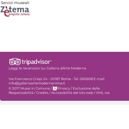
Servizi museali
Leggi le recensioni su:
Galleria d'Arte Moderna
Via Francesco Crispi 24 - 00187 Roma - Tel. 060608 E-mail:
info@galleriaartemodernaroma.it
© 2017 Musei in Comune
/
Privacy
/
Esclusione delle
Responsabilità
/
Credits
/
Accessibilità del sito web
/
XML-rss