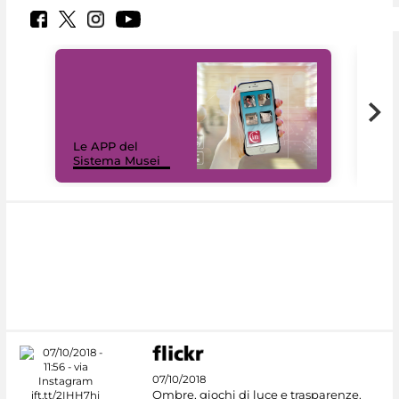
Il 
Le APP del
Mus
Sistema Musei
net
07/10/2018
Ombre, giochi di luce e trasparenze.