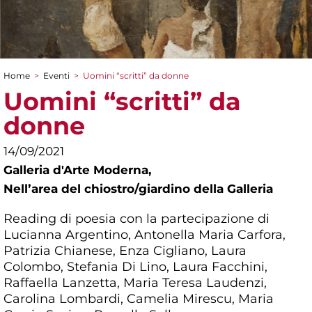
Home
>
Eventi
>
Uomini “scritti” da donne
Tu sei qui
Uomini “scritti” da
donne
14/09/2021
Galleria d'Arte Moderna,
Nellʼarea del chiostro/giardino della Galleria
Reading di poesia con la partecipazione di
Lucianna Argentino, Antonella Maria Carfora,
Patrizia Chianese, Enza Cigliano, Laura
Colombo, Stefania Di Lino, Laura Facchini,
Raffaella Lanzetta, Maria Teresa Laudenzi,
Carolina Lombardi, Camelia Mirescu, Maria