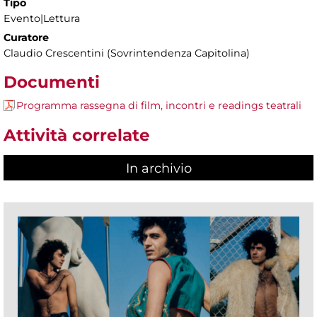
Tipo
Evento|Lettura
Curatore
Claudio Crescentini (Sovrintendenza Capitolina)
Documenti
Programma rassegna di film, incontri e readings teatrali
Attività correlate
In archivio