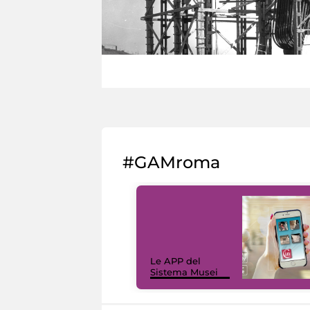
#GAMroma
Le APP del
Sistema Musei