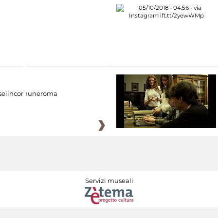
eiincomuneroma
Servizi museali