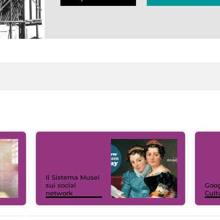
Il Sistema Musei
sui social
Goog
network
Cult