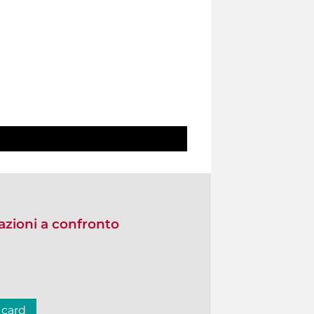
zioni a confronto
 card