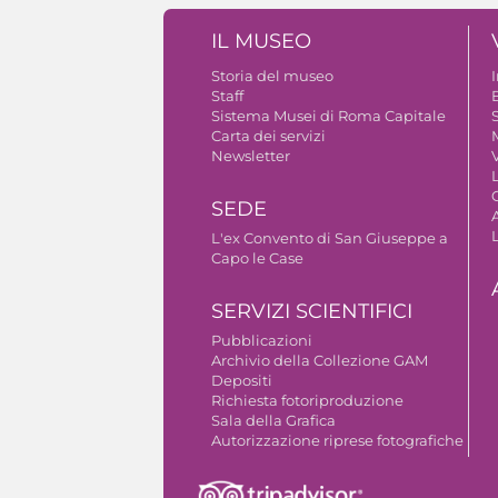
IL MUSEO
Storia del museo
Staff
B
Sistema Musei di Roma Capitale
S
Carta dei servizi
Newsletter
V
SEDE
A
L'ex Convento di San Giuseppe a
Capo le Case
SERVIZI SCIENTIFICI
Pubblicazioni
Archivio della Collezione GAM
Depositi
Richiesta fotoriproduzione
Sala della Grafica
Autorizzazione riprese fotografiche