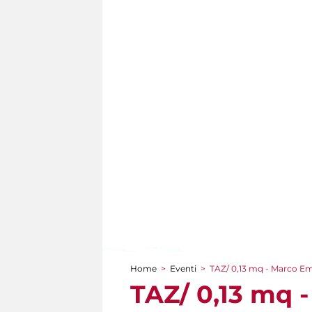
Home
>
Eventi
>
TAZ/ 0,13 mq - Marco E
Tu sei qui
TAZ/ 0,13 mq 