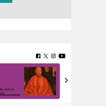
7 nuovi in-
painting tour
sulla piattaforma
le Arts &
Google Arts &
ure
Culture