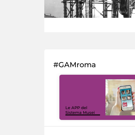
#GAMroma
Le APP del
Sistema Musei