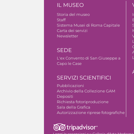
IL MUSEO
Storia del museo
Staff
B
Sistema Musei di Roma Capitale
S
Carta dei servizi
Newsletter
V
SEDE
A
L'ex Convento di San Giuseppe a
Capo le Case
SERVIZI SCIENTIFICI
Pubblicazioni
Archivio della Collezione GAM
Depositi
Richiesta fotoriproduzione
Sala della Grafica
Autorizzazione riprese fotografiche
Leggi le recensioni su:
Galleria d'Arte Moderna