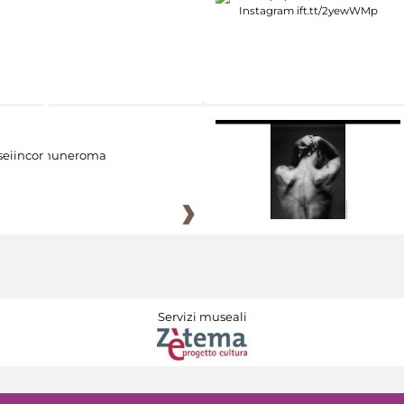
eiincomuneroma
Servizi museali