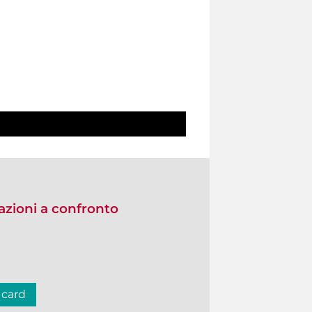
zioni a confronto
 card