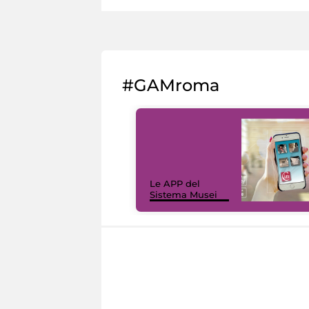
#GAMroma
Le APP del
Sistema Musei