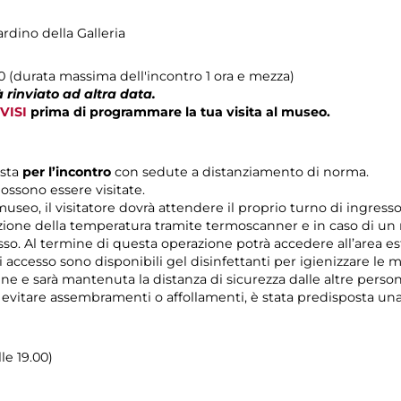
ardino della Galleria
00 (durata massima dell'incontro 1 ora e mezza)
 rinviato ad altra data.
VISI
prima di programmare la tua visita al museo.
ista
per l’incontro
con sedute a distanziamento di norma.
ossono essere visitate.
 museo, il visitatore dovrà attendere il proprio turno di ingres
zione della temperatura tramite termoscanner e in caso di un r
esso. Al termine di questa operazione potrà accedere all’area es
di accesso sono disponibili gel disinfettanti per igienizzare le 
rine e sarà mantenuta la distanza di sicurezza dalle altre pers
r evitare assembramenti o affollamenti, è stata predisposta un
lle 19.00)