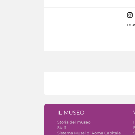
mus
IL MUSEO
Storia del museo
Staff
B
Sistema Musei di Roma Capitale
S