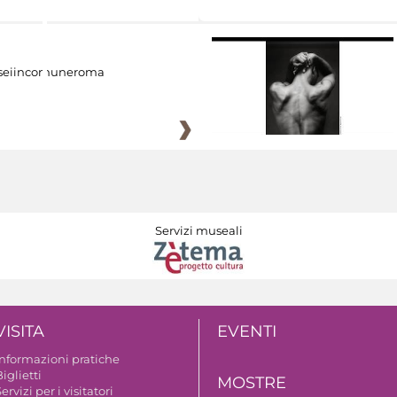
eiincomuneroma
Servizi museali
VISITA
EVENTI
Informazioni pratiche
iglietti
MOSTRE
ervizi per i visitatori