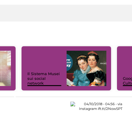
Il Sistema Musei
sui social
Goog
network
Cult