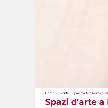
Home
>
Eventi
>
Spazi d'arte a Roma (194
Tu sei qui
Spazi d'arte 