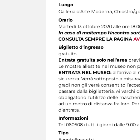
Luogo
Galleria d'Arte Moderna
, Chiostro/gi
Orario
Martedì 13 ottobre 2020 alle ore 18.
In caso di maltempo l'incontro sarà
CONSULTA SEMPRE LA PAGINA
AV
Biglietto d'ingresso
gratuito.
Entrata gratuita solo nell’area
prev
Le mostre allestite nel museo non p
ENTRATA NEL MUSEO:
all’arrivo al
sicurezza. Verrà sottoposto a misura
gradi non gli verrà consentito l’acc
passare dalla biglietteria. Ai varchi 
obbligatorio l’utilizzo delle masche
ad un metro di distanza fra loro. Pe
d’entrata.
Informazioni
Tel 060608 (tutti i giorni dalle 9.00 a
Tipo
Evento|Incontri