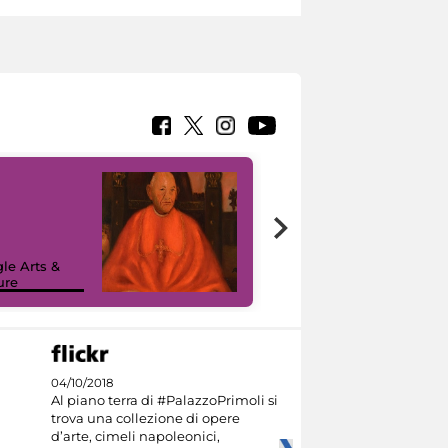
7 nuovi in-
painting tour
sulla piattaforma
le Arts &
Google Arts &
ure
Culture
04/10/2018
Al piano terra di #PalazzoPrimoli si
trova una collezione di opere
d’arte, cimeli napoleonici,