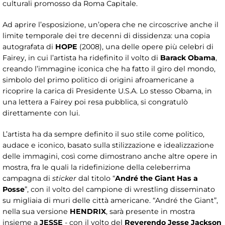
culturali promosso da Roma Capitale.
Ad aprire l’esposizione, un’opera che ne circoscrive anche il
limite temporale dei tre decenni di dissidenza: una copia
autografata di
HOPE
(2008), una delle opere più celebri di
Fairey, in cui l’artista ha ridefinito il volto di
Barack Obama
,
creando l’immagine iconica che ha fatto il giro del mondo,
simbolo del primo politico di origini afroamericane a
ricoprire la carica di Presidente U.S.A. Lo stesso Obama, in
una lettera a Fairey poi resa pubblica, si congratulò
direttamente con lui.
L’artista ha da sempre definito il suo stile come politico,
audace e iconico, basato sulla stilizzazione e idealizzazione
delle immagini, così come dimostrano anche altre opere in
mostra, fra le quali la ridefinizione della celeberrima
campagna di
sticker
dal titolo “
André the Giant Has a
Posse
”, con il volto del campione di wrestling disseminato
su migliaia di muri delle città americane. “André the Giant”,
nella sua versione
HENDRIX
, sarà presente in mostra
insieme a
JESSE
- con il volto del
Reverendo Jesse Jackson