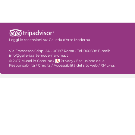
Leggi le recensioni su:
Galleria d'Arte Moderna
Via Francesco Crispi 24 - 00187 Roma - Tel. 060608 E-mail:
info@galleriaartemodernaroma.it
© 2017 Musei in Comune
/
Privacy
/
Esclusione delle
Responsabilità
/
Credits
/
Accessibilità del sito web
/
XML-rss