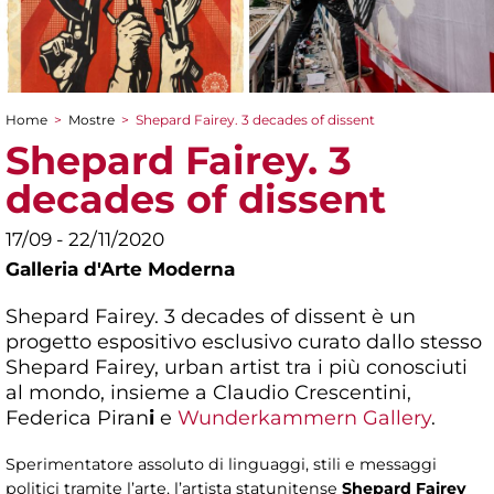
Home
>
Mostre
>
Shepard Fairey. 3 decades of dissent
Tu sei qui
Shepard Fairey. 3
decades of dissent
17/09 - 22/11/2020
Galleria d'Arte Moderna
Shepard Fairey. 3 decades of dissent è un
progetto espositivo esclusivo curato dallo stesso
Shepard Fairey, urban artist tra i più conosciuti
al mondo, insieme a Claudio Crescentini,
Federica Piran
i
e
Wunderkammern Gallery
.
Sperimentatore assoluto di linguaggi, stili e messaggi
politici tramite l’arte, l’artista statunitense
Shepard Fairey