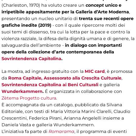
(Charleston, 1970) ha voluto creare un
concept
unico e
irripetibile appositamente per la Galleria d’Arte Moderna
,
presentando un nucleo unitario di
trenta sue recenti opere
grafiche inedite (2019)
- con il quale ripercorre molti dei
suoi temi di dissenso, tra cui la lotta per la pace e contro la
violenza razziale, la difesa della dignità umana e di genere, la
salvaguardia dell’ambiente -
in dialogo con importanti
opere della collezione d’arte contemporanea della
Sovrintendenza Capitolina
.
La mostra, ad ingresso gratuito con la
MIC card
, è promossa
da
Roma Capitale, Assessorato alla Crescita Culturale
,
Sovrintendenza Capitolina ai Beni Culturali
e galleria
Wunderkammern
.
É organizzata in collaborazione con
Zètema Progetto cultura
.
È accompagnata da un catalogo, pubblicato da Silvana
Editoriale, con testi di Maria Vittoria Marini Clarelli, Claudio
Crescentini, Federica Pirani, Arianna Angelelli insieme a
Daniela Vasta e galleria Wunderkammern.
L’iniziativa fa parte di
Romarama
, il programma di eventi