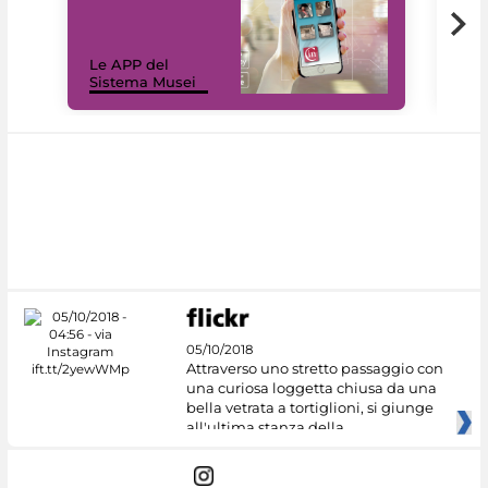
Il 
Le APP del
Mus
Sistema Musei
net
05/10/2018
Attraverso uno stretto passaggio con
una curiosa loggetta chiusa da una
bella vetrata a tortiglioni, si giunge
all'ultima stanza della