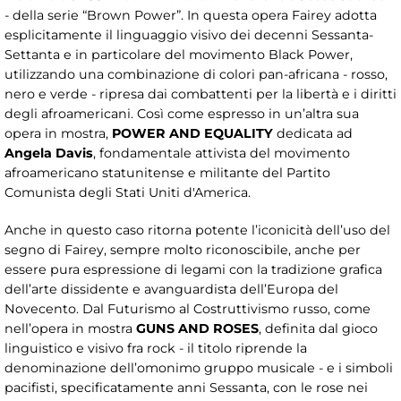
- della serie “Brown Power”. In questa opera Fairey adotta
esplicitamente il linguaggio visivo dei decenni Sessanta-
Settanta e in particolare del movimento Black Power,
utilizzando una combinazione di colori pan-africana - rosso,
nero e verde - ripresa dai combattenti per la libertà e i diritti
degli afroamericani. Così come espresso in un’altra sua
opera in mostra,
POWER AND EQUALITY
dedicata ad
Angela Davis
, fondamentale attivista del movimento
afroamericano statunitense e militante del Partito
Comunista degli Stati Uniti d'America.
Anche in questo caso ritorna potente l’iconicità dell’uso del
segno di Fairey, sempre molto riconoscibile, anche per
essere pura espressione di legami con la tradizione grafica
dell’arte dissidente e avanguardista dell’Europa del
Novecento. Dal Futurismo al Costruttivismo russo, come
nell’opera in mostra
GUNS AND ROSES
, definita dal gioco
linguistico e visivo fra rock - il titolo riprende la
denominazione dell’omonimo gruppo musicale - e i simboli
pacifisti, specificatamente anni Sessanta, con le rose nei