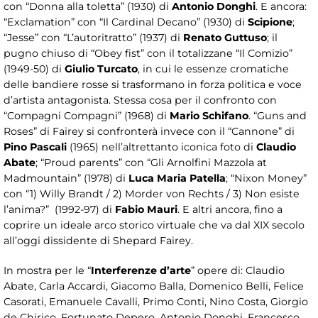
con “Donna alla toletta” (1930) di
Antonio Donghi
. E ancora:
“Exclamation” con “Il Cardinal Decano” (1930) di
Scipione
;
“Jesse” con “L’autoritratto” (1937) di
Renato Guttuso
; il
pugno chiuso di “Obey fist” con il totalizzane “Il Comizio”
(1949-50) di
Giulio Turcato
, in cui le essenze cromatiche
delle bandiere rosse si trasformano in forza politica e voce
d’artista antagonista. Stessa cosa per il confronto con
“Compagni Compagni” (1968) di
Mario Schifano
. “Guns and
Roses” di Fairey si confronterà invece con il “Cannone” di
Pino Pascali
(1965) nell’altrettanto iconica foto di
Claudio
Abate
; “Proud parents” con “Gli Arnolfini Mazzola at
Madmountain” (1978) di
Luca Maria Patella
; “Nixon Money”
con “1) Willy Brandt / 2) Morder von Rechts / 3) Non esiste
l’anima?” (1992-97) di
Fabio Mauri
. E altri ancora, fino a
coprire un ideale arco storico virtuale che va dal XIX secolo
all’oggi dissidente di Shepard Fairey.
In mostra per le “
Interferenze
d’arte
” opere di: Claudio
Abate, Carla Accardi, Giacomo Balla, Domenico Belli, Felice
Casorati, Emanuele Cavalli, Primo Conti, Nino Costa, Giorgio
de Chirico, Fortunato Depero, Antonio Donghi, Francesco