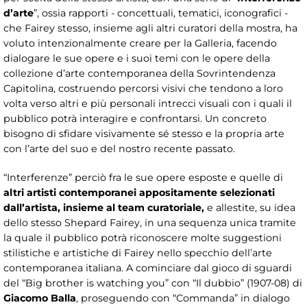
d’arte
”, ossia rapporti - concettuali, tematici, iconografici -
che Fairey stesso, insieme agli altri curatori della mostra, ha
voluto intenzionalmente creare per la Galleria, facendo
dialogare le sue opere e i suoi temi con le opere della
collezione d’arte contemporanea della Sovrintendenza
Capitolina, costruendo percorsi visivi che tendono a loro
volta verso altri e più personali intrecci visuali con i quali il
pubblico potrà interagire e confrontarsi. Un concreto
bisogno di sfidare visivamente sé stesso e la propria arte
con l’arte del suo e del nostro recente passato.
“Interferenze” perciò fra le sue opere esposte e quelle di
altri artisti contemporanei appositamente selezionati
dall’artista, insieme al team curatoriale,
e allestite, su idea
dello stesso Shepard Fairey, in una sequenza unica tramite
la quale il pubblico potrà riconoscere molte suggestioni
stilistiche e artistiche di Fairey nello specchio dell’arte
contemporanea italiana. A cominciare dal gioco di sguardi
del “Big brother is watching you” con “Il dubbio” (1907-08) di
Giacomo Balla
, proseguendo con “Commanda” in dialogo