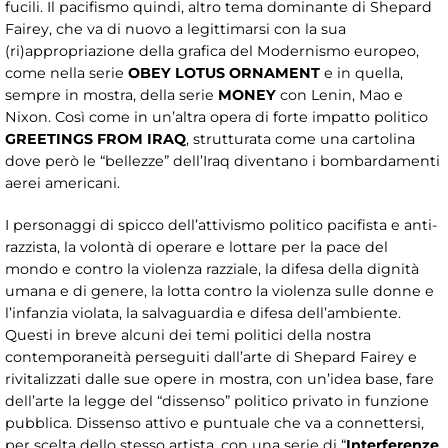
fucili. Il pacifismo quindi, altro tema dominante di Shepard
Fairey, che va di nuovo a legittimarsi con la sua
(ri)appropriazione della grafica del Modernismo europeo,
come nella serie
OBEY LOTUS ORNAMENT
e in quella,
sempre in mostra, della serie
MONEY
con Lenin, Mao e
Nixon. Così come in un’altra opera di forte impatto politico
GREETINGS FROM IRAQ
, strutturata come una cartolina
dove però le “bellezze” dell’Iraq diventano i bombardamenti
aerei americani.
I personaggi di spicco dell’attivismo politico pacifista e anti-
razzista, la volontà di operare e lottare per la pace del
mondo e contro la violenza razziale, la difesa della dignità
umana e di genere, la lotta contro la violenza sulle donne e
l’infanzia violata, la salvaguardia e difesa dell’ambiente.
Questi in breve alcuni dei temi politici della nostra
contemporaneità perseguiti dall’arte di Shepard Fairey e
rivitalizzati dalle sue opere in mostra, con un’idea base, fare
dell’arte la legge del “dissenso” politico privato in funzione
pubblica. Dissenso attivo e puntuale che va a connettersi,
per scelta dello stesso artista, con una serie di “
Interferenze