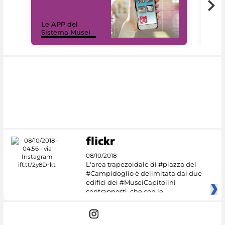
Il 
Le APP del
Mus
Sistema Musei
net
08/10/2018
L'area trapezoidale di #piazza del
#Campidoglio è delimitata dai due
edifici dei #MuseiCapitolini
contrapposti, che con le