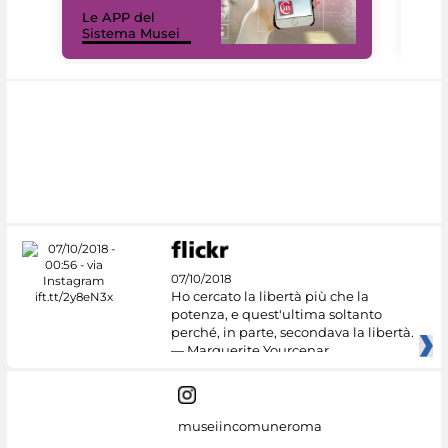
Il 
Le APP del
Mus
Sistema Musei
net
07/10/2018
Ho cercato la libertà più che la
potenza, e quest'ultima soltanto
perché, in parte, secondava la libertà.
— Marguerite Yourcenar
museiincomuneroma