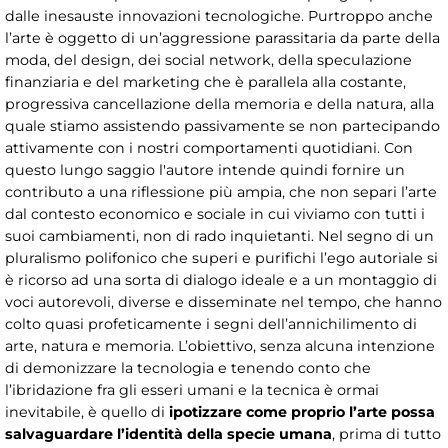
dalle inesauste innovazioni tecnologiche. Purtroppo anche
l’arte è oggetto di un’aggressione parassitaria da parte della
moda, del design, dei social network, della speculazione
finanziaria e del marketing che è parallela alla costante,
progressiva cancellazione della memoria e della natura, alla
quale stiamo assistendo passivamente se non partecipando
attivamente con i nostri comportamenti quotidiani. Con
questo lungo saggio l'autore intende quindi fornire un
contributo a una riflessione più ampia, che non separi l’arte
dal contesto economico e sociale in cui viviamo con tutti i
suoi cambiamenti, non di rado inquietanti. Nel segno di un
pluralismo polifonico che superi e purifichi l’ego autoriale si
è ricorso ad una sorta di dialogo ideale e a un montaggio di
voci autorevoli, diverse e disseminate nel tempo, che hanno
colto quasi profeticamente i segni dell’annichilimento di
arte, natura e memoria. L’obiettivo, senza alcuna intenzione
di demonizzare la tecnologia e tenendo conto che
l’ibridazione fra gli esseri umani e la tecnica è ormai
inevitabile, è quello di
ipotizzare come proprio l’arte possa
salvaguardare l’identità della specie umana
, prima di tutto