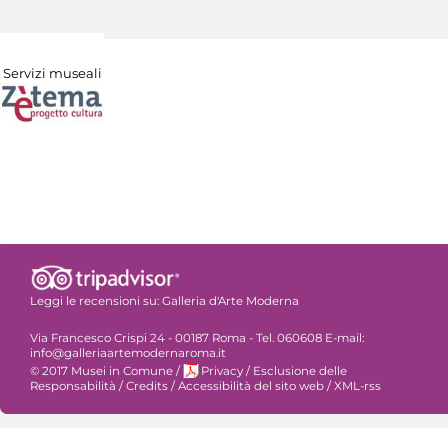
Servizi museali
Leggi le recensioni su:
Galleria d'Arte Moderna
Via Francesco Crispi 24 - 00187 Roma - Tel. 060608 E-mail:
info@galleriaartemodernaroma.it
© 2017 Musei in Comune
/
Privacy
/
Esclusione delle
Responsabilità
/
Credits
/
Accessibilità del sito web
/
XML-rss