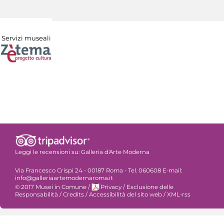
Servizi museali
Leggi le recensioni su:
Galleria d'Arte Moderna
Via Francesco Crispi 24 - 00187 Roma - Tel. 060608 E-mail:
info@galleriaartemodernaroma.it
© 2017 Musei in Comune
/
Privacy
/
Esclusione delle
Responsabilità
/
Credits
/
Accessibilità del sito web
/
XML-rss