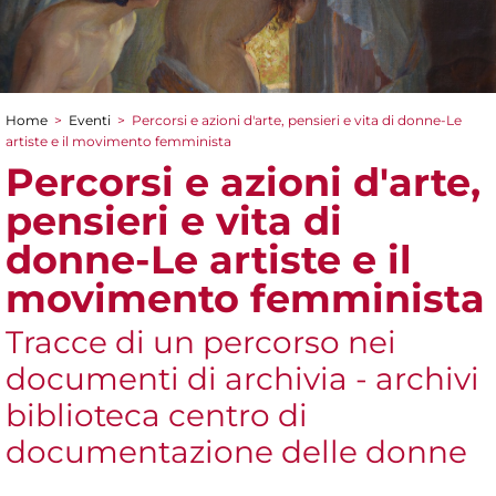
Home
>
Eventi
>
Percorsi e azioni d'arte, pensieri e vita di donne-Le
Tu sei qui
artiste e il movimento femminista
Percorsi e azioni d'arte,
pensieri e vita di
donne-Le artiste e il
movimento femminista
Tracce di un percorso nei
documenti di archivia - archivi
biblioteca centro di
documentazione delle donne