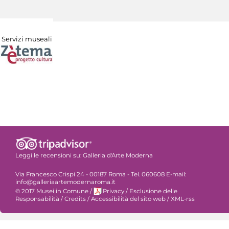
Servizi museali
Leggi le recensioni su:
Galleria d'Arte Moderna
Via Francesco Crispi 24 - 00187 Roma - Tel. 060608 E-mail:
info@galleriaartemodernaroma.it
© 2017 Musei in Comune
/
Privacy
/
Esclusione delle
Responsabilità
/
Credits
/
Accessibilità del sito web
/
XML-rss