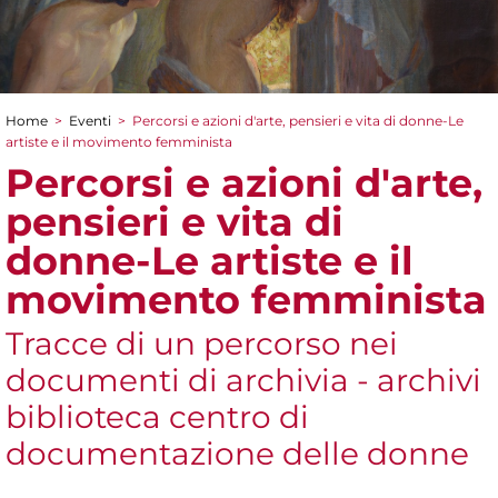
Home
>
Eventi
>
Percorsi e azioni d'arte, pensieri e vita di donne-Le
Tu sei qui
artiste e il movimento femminista
Percorsi e azioni d'arte,
pensieri e vita di
donne-Le artiste e il
movimento femminista
Tracce di un percorso nei
documenti di archivia - archivi
biblioteca centro di
documentazione delle donne