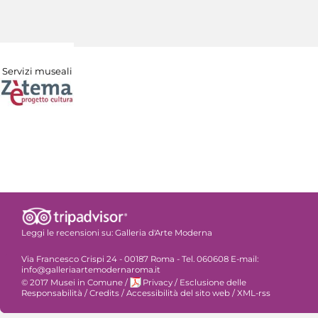
Servizi museali
Leggi le recensioni su:
Galleria d'Arte Moderna
Via Francesco Crispi 24 - 00187 Roma - Tel. 060608 E-mail:
info@galleriaartemodernaroma.it
© 2017 Musei in Comune
/
Privacy
/
Esclusione delle
Responsabilità
/
Credits
/
Accessibilità del sito web
/
XML-rss