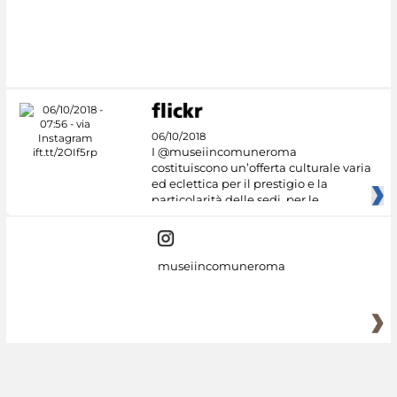
06/10/2018
I @museiincomuneroma
costituiscono un’offerta culturale varia
ed eclettica per il prestigio e la
particolarità delle sedi, per le
museiincomuneroma