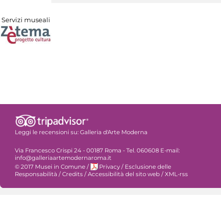
Servizi museali
Leggi le recensioni su:
Galleria d'Arte Moderna
Via Francesco Crispi 24 - 00187 Roma - Tel. 060608 E-mail:
info@galleriaartemodernaroma.it
© 2017 Musei in Comune
/
Privacy
/
Esclusione delle
Responsabilità
/
Credits
/
Accessibilità del sito web
/
XML-rss