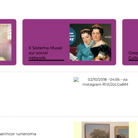
Il Sistema Musei
sui social
Goog
network
Cult
eiincomuneroma