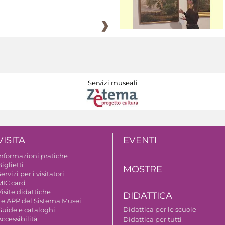
Servizi museali
VISITA
EVENTI
Informazioni pratiche
iglietti
MOSTRE
ervizi per i visitatori
MIC card
isite didattiche
DIDATTICA
Le APP del Sistema Musei
Didattica per le scuole
Guide e cataloghi
ccessibilità
Didattica per tutti