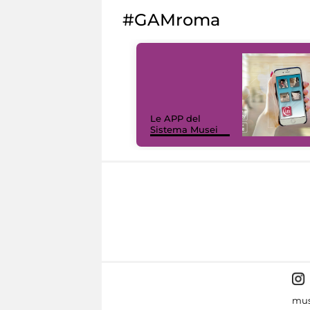
#GAMroma
Le APP del
Sistema Musei
mus