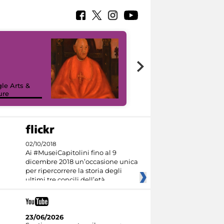
7 nuovi in-
painting tour
sulla piattaforma
le Arts &
Google Arts &
ure
Culture
02/10/2018
Ai #MuseiCapitolini fino al 9
dicembre 2018 un’occasione unica
per ripercorrere la storia degli
ultimi tre concili dell’età
23/06/2026