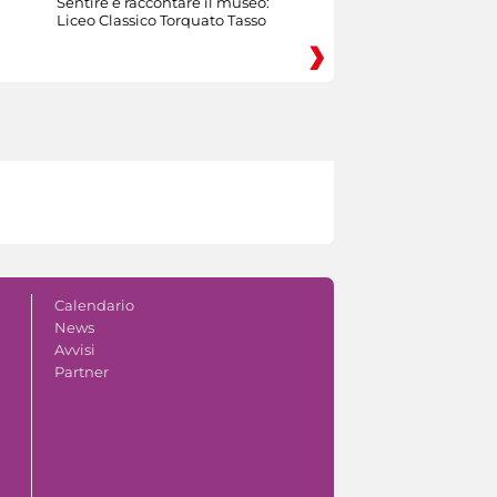
Sentire e raccontare il museo:
Liceo Classico Torquato Tasso
Calendario
News
Avvisi
Partner