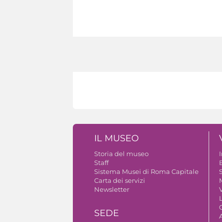
IL MUSEO
Storia del museo
Staff
B
Sistema Musei di Roma Capitale
S
Carta dei servizi
Newsletter
V
SEDE
A