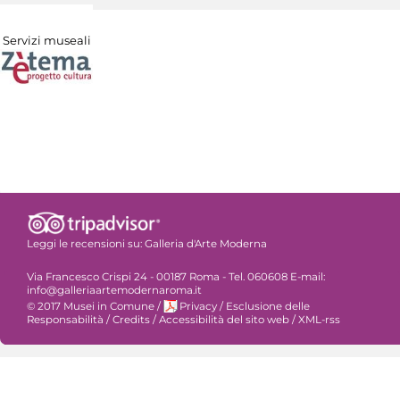
Servizi museali
Leggi le recensioni su:
Galleria d'Arte Moderna
Via Francesco Crispi 24 - 00187 Roma - Tel. 060608 E-mail:
info@galleriaartemodernaroma.it
© 2017 Musei in Comune
/
Privacy
/
Esclusione delle
Responsabilità
/
Credits
/
Accessibilità del sito web
/
XML-rss