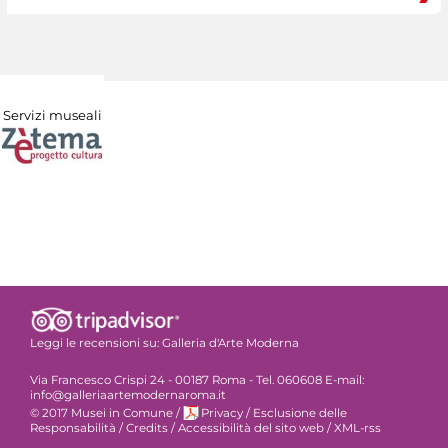
Servizi museali
Leggi le recensioni su:
Galleria d'Arte Moderna
Via Francesco Crispi 24 - 00187 Roma - Tel. 060608 E-mail:
info@galleriaartemodernaroma.it
© 2017 Musei in Comune
/
Privacy
/
Esclusione delle
Responsabilità
/
Credits
/
Accessibilità del sito web
/
XML-rss