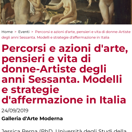
Home
>
Eventi
>
Percorsi e azioni d'arte, pensieri e vita di donne-Artiste
Tu sei qui
degli anni Sessanta. Modelli e strategie d'affermazione in Italia
Percorsi e azioni d'arte,
pensieri e vita di
donne-Artiste degli
anni Sessanta. Modelli
e strategie
d'affermazione in Italia
24/09/2019
Galleria d'Arte Moderna
Jessica Perna (PhD, Università degli Studi della