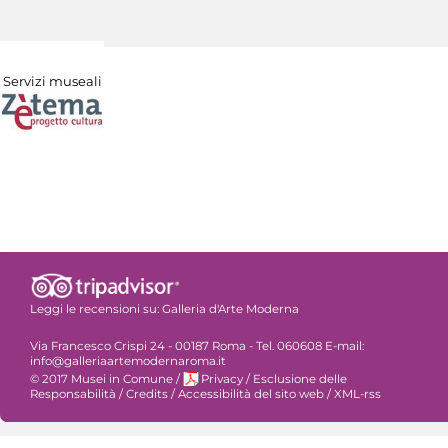
Servizi museali
Leggi le recensioni su:
Galleria d'Arte Moderna
Via Francesco Crispi 24 - 00187 Roma - Tel. 060608 E-mail:
info@galleriaartemodernaroma.it
© 2017 Musei in Comune
/
Privacy
/
Esclusione delle
Responsabilità
/
Credits
/
Accessibilità del sito web
/
XML-rss