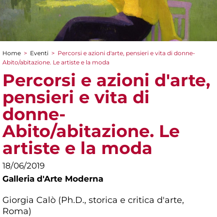
Home
>
Eventi
>
Percorsi e azioni d'arte, pensieri e vita di donne-
Tu sei qui
Abito/abitazione. Le artiste e la moda
Percorsi e azioni d'arte,
pensieri e vita di
donne-
Abito/abitazione. Le
artiste e la moda
18/06/2019
Galleria d'Arte Moderna
Giorgia Calò (Ph.D., storica e critica d'arte,
Roma)