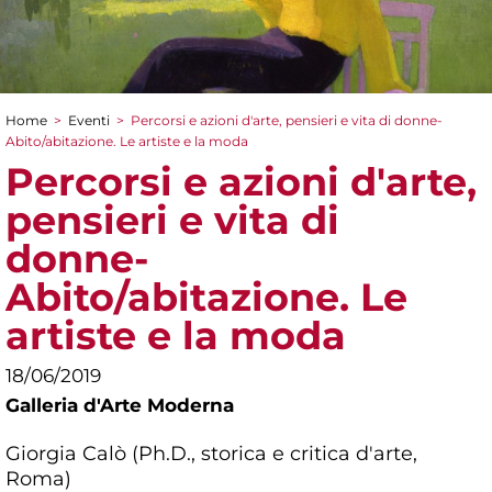
Home
>
Eventi
>
Percorsi e azioni d'arte, pensieri e vita di donne-
Tu sei qui
Abito/abitazione. Le artiste e la moda
Percorsi e azioni d'arte,
pensieri e vita di
donne-
Abito/abitazione. Le
artiste e la moda
18/06/2019
Galleria d'Arte Moderna
Giorgia Calò (Ph.D., storica e critica d'arte,
Roma)