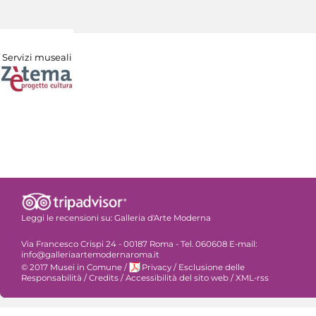
Servizi museali
Leggi le recensioni su:
Galleria d'Arte Moderna
Via Francesco Crispi 24 - 00187 Roma - Tel. 060608 E-mail:
info@galleriaartemodernaroma.it
© 2017 Musei in Comune
/
Privacy
/
Esclusione delle
Responsabilità
/
Credits
/
Accessibilità del sito web
/
XML-rss