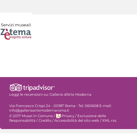
Servizi museali
Leggi le recensioni su:
Galleria d'Arte Moderna
Via Francesco Crispi 24 - 00187 Roma - Tel. 060608 E-mail:
info@galleriaartemodernaroma.it
© 2017 Musei in Comune
/
Privacy
/
Esclusione delle
Responsabilità
/
Credits
/
Accessibilità del sito web
/
XML-rss