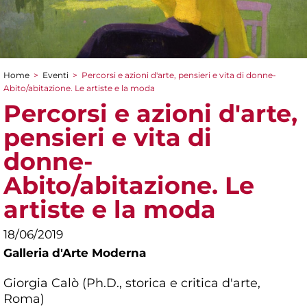
Home
>
Eventi
>
Percorsi e azioni d'arte, pensieri e vita di donne-
Tu sei qui
Abito/abitazione. Le artiste e la moda
Percorsi e azioni d'arte,
pensieri e vita di
donne-
Abito/abitazione. Le
artiste e la moda
18/06/2019
Galleria d'Arte Moderna
Giorgia Calò (Ph.D., storica e critica d'arte,
Roma)